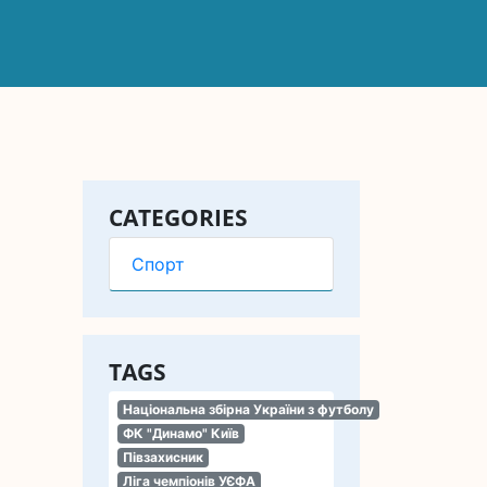
CATEGORIES
Спорт
TAGS
Національна збірна України з футболу
ФК "Динамо" Київ
Півзахисник
Ліга чемпіонів УЄФА