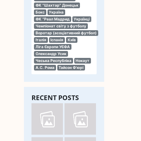
ФК "Шахтар" Донецьк
Бокс
Україна
ФК "Реал Мадрид
Українці
Чемпіонат світу з футболу
Воротар (асоціативний футбол)
Італія
Іспанія
Київ
Ліга Європи УЄФА
Олександр Усик
Чеська Республіка
Нокаут
А.С. Рома
Тайсон Ф'юрі
RECENT POSTS