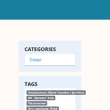
CATEGORIES
Спорт
TAGS
Національна збірна України з футболу
ФК "Динамо" Київ
Півзахисник
Ліга чемпіонів УЄФА