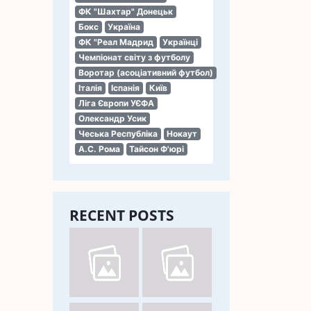
ФК "Шахтар" Донецьк
Бокс
Україна
ФК "Реал Мадрид
Українці
Чемпіонат світу з футболу
Воротар (асоціативний футбол)
Італія
Іспанія
Київ
Ліга Європи УЄФА
Олександр Усик
Чеська Республіка
Нокаут
А.С. Рома
Тайсон Ф'юрі
RECENT POSTS