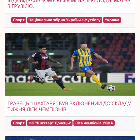
ІНДИВІДУАЛЬНОМУ РЕЖИМІ НАПЕРЕДОДНІ МАТЧУ
З ГРУЗІЄЮ.
Спорт
Національна збірна України з футболу
Україна
ГРАВЕЦЬ "ШАХТАРЯ" БУВ ВКЛЮЧЕНИЙ ДО СКЛАДУ
ТИЖНЯ ЛІГИ ЧЕМПІОНІВ.
Спорт
ФК "Шахтар" Донецьк
Ліга чемпіонів УЄФА