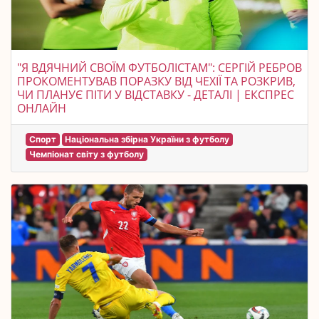
"Я ВДЯЧНИЙ СВОЇМ ФУТБОЛІСТАМ": СЕРГІЙ РЕБРОВ
ПРОКОМЕНТУВАВ ПОРАЗКУ ВІД ЧЕХІЇ ТА РОЗКРИВ,
ЧИ ПЛАНУЄ ПІТИ У ВІДСТАВКУ - ДЕТАЛІ | ЕКСПРЕС
ОНЛАЙН
Спорт
Національна збірна України з футболу
Чемпіонат світу з футболу