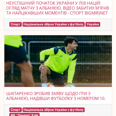
НЕУСПІШНИЙ ПОЧАТОК УКРАЇНИ У ЛІЗІ НАЦІЙ:
ОГЛЯД МАТЧУ З АЛБАНІЄЮ, ВІДЕО ЗАБИТИХ М'ЯЧІВ
ТА НАЙЦІКАВІШИХ МОМЕНТІВ - СПОРТ BIGMIR)NET
Спорт
Національна збірна України з футболу
Україна
ШАПАРЕНКО ЗРОБИВ ЗАЯВУ ЩОДО ГРИ З
АЛБАНІЄЮ, НАДІВШИ ФУТБОЛКУ З НОМЕРОМ 10.
Спорт
Національна збірна України з футболу
ФК "Динамо" Київ