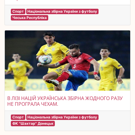
Спорт
Національна збірна України з футболу
Чеська Республіка
В ЛІЗІ НАЦІЙ УКРАЇНСЬКА ЗБІРНА ЖОДНОГО РАЗУ
НЕ ПРОГРАЛА ЧЕХАМ.
Спорт
Національна збірна України з футболу
ФК "Шахтар" Донецьк