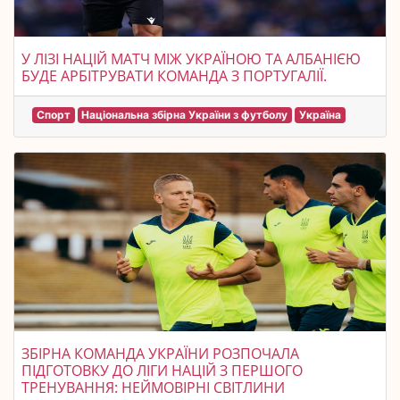
У ЛІЗІ НАЦІЙ МАТЧ МІЖ УКРАЇНОЮ ТА АЛБАНІЄЮ
БУДЕ АРБІТРУВАТИ КОМАНДА З ПОРТУГАЛІЇ.
Спорт
Національна збірна України з футболу
Україна
ЗБІРНА КОМАНДА УКРАЇНИ РОЗПОЧАЛА
ПІДГОТОВКУ ДО ЛІГИ НАЦІЙ З ПЕРШОГО
ТРЕНУВАННЯ: НЕЙМОВІРНІ СВІТЛИНИ