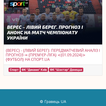
{ВЕРЕС} - {ЛІВИЙ БЕРЕГ}: ПЕРЕДМАТЧЕВИЙ АНАЛІЗ І
ПРОГНОЗ ⇒ {ПРЕМ'ЄР-ЛІГА} ≺{01.09.2024}≻
{ФУТБОЛ} НА СПОРТ.UA
Спорт
ФК "Динамо" Київ
ФК "Шахтар" Донецьк
© Гравець UA