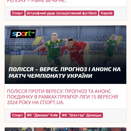
РЕГІОНУ -- РІВНЕ ВЕЧІРНЄ.
Спорт
Штрафний удар (асоціативний футбол)
Харків
ПОЛІССЯ ПРОТИ ВЕРЕСУ: ПРОГНОЗ ТА АНОНС
ПОЄДИНКУ В РАМКАХ ПРЕМ'ЄР-ЛІГИ 15 ВЕРЕСНЯ
2024 РОКУ НА СПОРТ.UA.
Спорт
ФК "Динамо" Київ
ФК "Шахтар" Донецьк