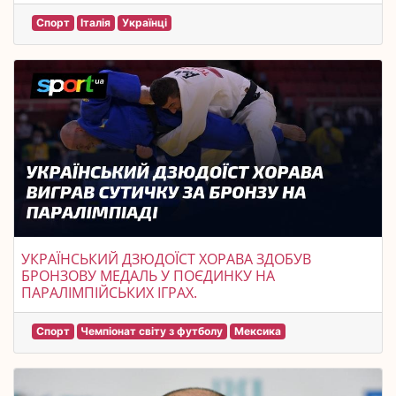
Спорт
Італія
Українці
УКРАЇНСЬКИЙ ДЗЮДОЇСТ ХОРАВА ЗДОБУВ
БРОНЗОВУ МЕДАЛЬ У ПОЄДИНКУ НА
ПАРАЛІМПІЙСЬКИХ ІГРАХ.
Спорт
Чемпіонат світу з футболу
Мексика