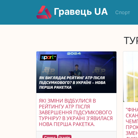
Гравець UA
Спорт
ТУ
ЯКІ ЗМІНИ ВІДБУЛИСЯ В
РЕЙТИНГУ АТР ПІСЛЯ
"ФІН
ЗАВЕРШЕННЯ ПІДСУМКОВОГО
СКА
ТУРНІРУ? В УКРАЇНІ З'ЯВИЛАСЯ
ЧЕМП
НОВА ПЕРША РАКЕТКА.
ПРО
ЗМЕ
Спорт
Італія