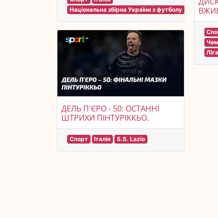
ДИСК
ВЖИВ
Національна збірна України з футболу
Спо
Чем
Ліг
ДЕЛЬ П'ЄРО - 50: ОСТАННІ
ШТРИХИ ПІНТУРІККЬО.
Спорт
Італія
S.S. Lazio