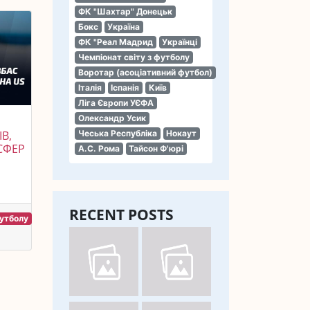
ФК "Шахтар" Донецьк
Бокс
Україна
ФК "Реал Мадрид
Українці
Чемпіонат світу з футболу
Воротар (асоціативний футбол)
Італія
Іспанія
Київ
Ліга Європи УЄФА
Олександр Усик
В,
Чеська Республіка
Нокаут
СФЕР
А.С. Рома
Тайсон Ф'юрі
RECENT POSTS
футболу