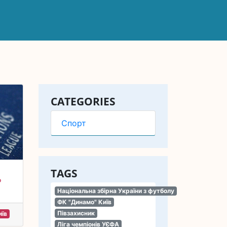
CATEGORIES
Спорт
TAGS
Р
Національна збірна України з футболу
ФК "Динамо" Київ
Півзахисник
иїв
Ліга чемпіонів УЄФА