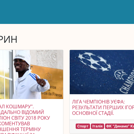
РИН
ЛІГА ЧЕМПІОНІВ УЄФА:
АЛ КОШМАРУ".
РЕЗУЛЬТАТИ ПЕРШИХ ІГО
НДАЛЬНО ВІДОМИЙ
ОСНОВНОЇ СТАДІЇ.
ІОН СВІТУ 2018 РОКУ
КОМЕНТУВАВ
Спорт
Італія
ФК "Динамо" К
НШЕННЯ ТЕРМІНУ