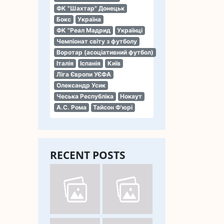
ФК "Шахтар" Донецьк
Бокс
Україна
ФК "Реал Мадрид
Українці
Чемпіонат світу з футболу
Воротар (асоціативний футбол)
Італія
Іспанія
Київ
Ліга Європи УЄФА
Олександр Усик
Чеська Республіка
Нокаут
А.С. Рома
Тайсон Ф'юрі
RECENT POSTS