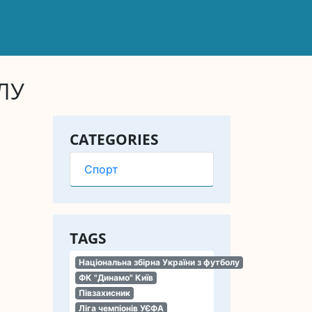
ЛУ
CATEGORIES
Спорт
TAGS
Національна збірна України з футболу
ФК "Динамо" Київ
Півзахисник
Ліга чемпіонів УЄФА