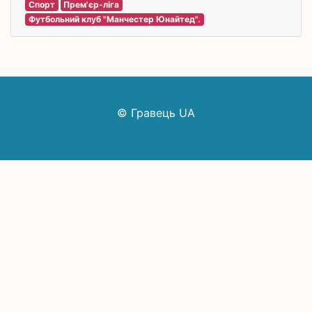
Спорт
Прем'єр-ліга
Футбольний клуб "Манчестер Юнайтед".
© Гравець UA