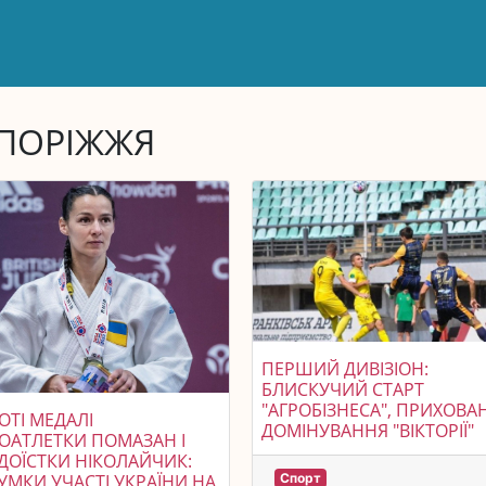
ПОРІЖЖЯ
ПЕРШИЙ ДИВІЗІОН:
БЛИСКУЧИЙ СТАРТ
"АГРОБІЗНЕСА", ПРИХОВА
ОТІ МЕДАЛІ
ДОМІНУВАННЯ "ВІКТОРІЇ"
ОАТЛЕТКИ ПОМАЗАН І
ОЇСТКИ НІКОЛАЙЧИК:
УМКИ УЧАСТІ УКРАЇНИ НА
Спорт