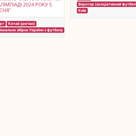
ЛІМПІАДІ 2024 РОКУ 5
Воротар (асоціативний футбол
СНЯ"
Київ
рт
Китай (регіон)
іональна збірна України з футболу