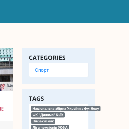
CATEGORIES
Спорт
TAGS
НЕ
Національна збірна України з футболу
ФК "Динамо" Київ
Півзахисник
Ліга чемпіонів УЄФА