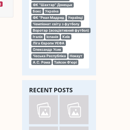
)
ФК "Шахтар" Донецьк
Бокс
Україна
ФК "Реал Мадрид
Українці
Чемпіонат світу з футболу
Воротар (асоціативний футбол)
Італія
Іспанія
Київ
Ліга Європи УЄФА
Олександр Усик
Чеська Республіка
Нокаут
А.С. Рома
Тайсон Ф'юрі
RECENT POSTS