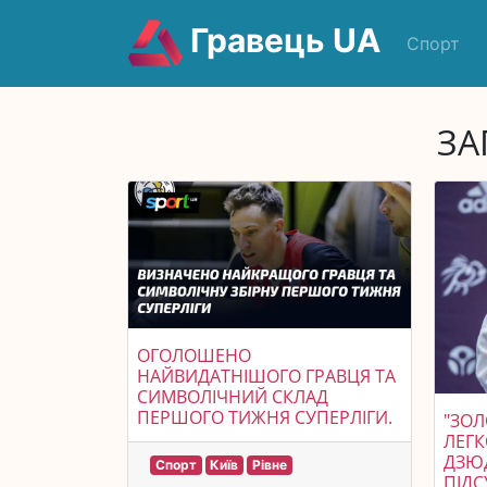
Гравець UA
Спорт
ЗА
ОГОЛОШЕНО
НАЙВИДАТНІШОГО ГРАВЦЯ ТА
СИМВОЛІЧНИЙ СКЛАД
ПЕРШОГО ТИЖНЯ СУПЕРЛІГИ.
"ЗОЛ
ЛЕГК
ДЗЮД
Спорт
Київ
Рівне
ПІДС