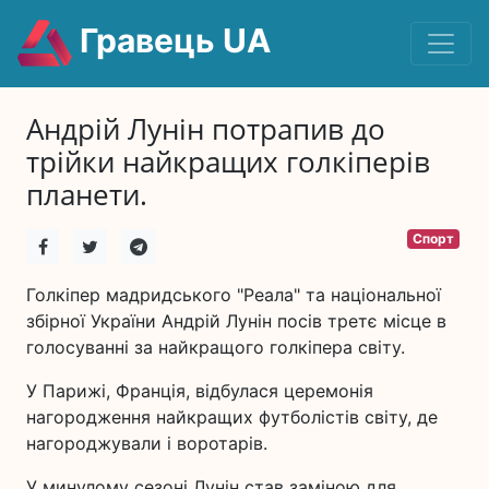
Гравець UA
Андрій Лунін потрапив до
трійки найкращих голкіперів
планети.
Спорт
Голкіпер мадридського "Реала" та національної
збірної України Андрій Лунін посів третє місце в
голосуванні за найкращого голкіпера світу.
У Парижі, Франція, відбулася церемонія
нагородження найкращих футболістів світу, де
нагороджували і воротарів.
У минулому сезоні Лунін став заміною для