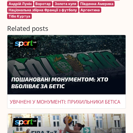
Андрій Лунін
Воротар
Золота куля
Південна Америка
Національна збірна Франції з футболу
Аргентина
Тібо Куртуа
Related posts
УВІЧНЕНІ У МОНУМЕНТІ: ПРИХИЛЬНИКИ БЕТІСА