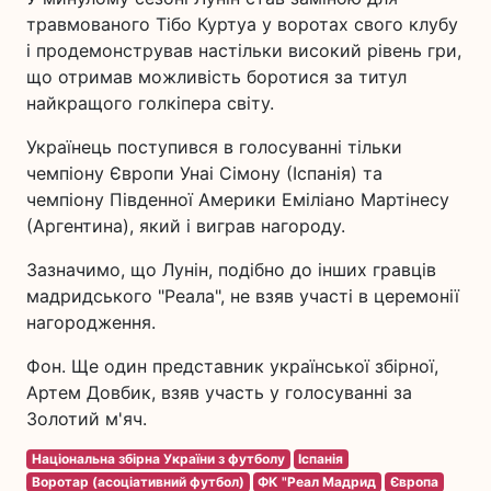
травмованого Тібо Куртуа у воротах свого клубу
і продемонстрував настільки високий рівень гри,
що отримав можливість боротися за титул
найкращого голкіпера світу.
Українець поступився в голосуванні тільки
чемпіону Європи Унаі Сімону (Іспанія) та
чемпіону Південної Америки Еміліано Мартінесу
(Аргентина), який і виграв нагороду.
Зазначимо, що Лунін, подібно до інших гравців
мадридського "Реала", не взяв участі в церемонії
нагородження.
Фон. Ще один представник української збірної,
Артем Довбик, взяв участь у голосуванні за
Золотий м'яч.
Національна збірна України з футболу
Іспанія
Воротар (асоціативний футбол)
ФК "Реал Мадрид
Європа