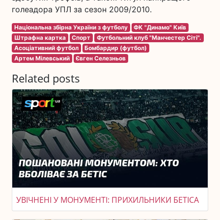
голеадора УПЛ за сезон 2009/2010.
Національна збірна України з футболу
ФК "Динамо" Київ
Штрафна картка
Спорт
Футбольний клуб "Манчестер Сіті".
Асоціативний футбол
Бомбардир (футбол)
Артем Мілевський
Євген Селезньов
Related posts
УВІЧНЕНІ У МОНУМЕНТІ: ПРИХИЛЬНИКИ БЕТІСА