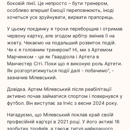
боковій лінії. Це непросто – бути тренером,
особливо вперше! Емоції переповнюють, іноді
хочеться усе зруйнувати, вирвати прапорець.
У цьому поєдинку я трохи переборщив і отримав
червону картку, але згодом арбітр змінив її на
жовту. Чекаємо на подальший розвиток подій.
Чи є я головним тренером? Ні, ми з Артемом
Марченком - це як Гвардіола і Артета в
Манчестер Сіті. Поки що я виконую роль Артети.
Як розгортатимуться події далі - побачимо", -
зазначив Мілевський.
Довідка. Артем Мілевський після реабілітації
активно почав займатися спортом і повернувся у
футбол. Він виступає за Ігніс з весни 2024 року.
Нагадуємо, що Мілевський поклав край своїй
професійній кар'єрі в 2021 році. У його активі 16
здобутих трофеїв, а також титул найкращого