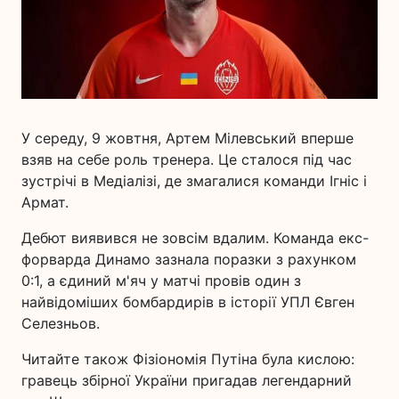
У середу, 9 жовтня, Артем Мілевський вперше
взяв на себе роль тренера. Це сталося під час
зустрічі в Медіалізі, де змагалися команди Ігніс і
Армат.
Дебют виявився не зовсім вдалим. Команда екс-
форварда Динамо зазнала поразки з рахунком
0:1, а єдиний м'яч у матчі провів один з
найвідоміших бомбардирів в історії УПЛ Євген
Селезньов.
Читайте також Фізіономія Путіна була кислою:
гравець збірної України пригадав легендарний