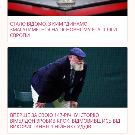
СТАЛО ВІДОМО, З КИМ "ДИНАМО"
ЗМАГАТИМЕТЬСЯ НА ОСНОВНОМУ ЕТАПІ ЛІГИ
ЄВРОПИ
ВПЕРШЕ ЗА СВОЮ 147-РІЧНУ ІСТОРІЮ
ВІМБЛДОН ЗРОБИВ КРОК, ВІДМОВИВШИСЬ ВІД
ВИКОРИСТАННЯ ЛІНІЙНИХ СУДДІВ.