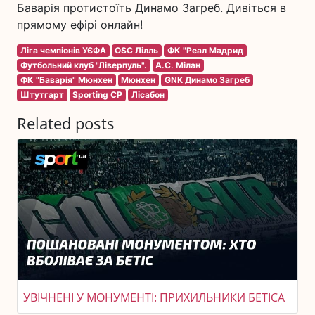
Баварія протистоїть Динамо Загреб. Дивіться в
прямому ефірі онлайн!
Ліга чемпіонів УЄФА
OSC Лілль
ФК "Реал Мадрид
Футбольний клуб "Ліверпуль".
A.C. Мілан
ФК "Баварія" Мюнхен
Мюнхен
GNK Динамо Загреб
Штутгарт
Sporting CP
Лісабон
Related posts
УВІЧНЕНІ У МОНУМЕНТІ: ПРИХИЛЬНИКИ БЕТІСА