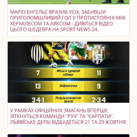
МАРІО ЕНГЕЛЬС ВРАЗИВ УСІХ, ЗАБИВШИ
ПРИГОЛОМШЛИВИЙ ГОЛ У ПРОТИСТОЯННІ МІЖ
ХЕРАКЛЕСОМ ТА АЯКСОМ - ДИВІТЬСЯ ВІДЕО
ЦЬОГО ШЕДЕВРА НА SPORT NEWS 24.
У РАМКАХ ОФІЦІЙНИХ ЗМАГАНЬ ВПЕРШЕ
ЗІТКНУТЬСЯ КОМАНДИ "РУХ" ТА "КАРПАТИ".
ЛЬВІВСЬКЕ ДЕРБІ ВІДБУДЕТЬСЯ 21 ТА 29 ЖОВТНЯ.