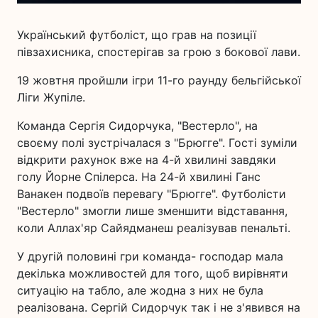
Український футболіст, що грав на позиції
півзахисника, спостерігав за грою з бокової лави.
19 жовтня пройшли ігри 11-го раунду бельгійської
Ліги Жупіле.
Команда Сергія Сидорчука, "Вестерло", на
своєму полі зустрічалася з "Брюгге". Гості зуміли
відкрити рахунок вже на 4-й хвилині завдяки
голу Йорне Спілерса. На 24-й хвилині Ганс
Ванакен подвоїв перевагу "Брюгге". Футболісти
"Вестерло" змогли лише зменшити відставання,
коли Аллах'яр Сайядманеш реалізував пенальті.
У другій половині гри команда- господар мала
декілька можливостей для того, щоб вирівняти
ситуацію на табло, але жодна з них не була
реалізована. Сергій Сидорчук так і не з'явився на