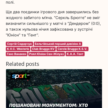
полі.
Ще два поєдинки ігрового дня завершились без
жодного забитого м’яча. "Серкль Брюгге" не зміг
визначити сильнішого у матчі з "Дендером" (0:0),
а також нульова нічия зафіксована у зустрічі
"Юніон" та "Гент".
Сергій Сидорчук
Бельгійський перший дивізіон A
K.V.C. Westerlo
Club Brugge KV
Cercle Brugge K.S.V.
Ганс Ванакен
Роял Юніон Сен-Жілуаз
К.А.А. Гент
Related posts