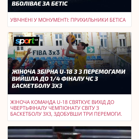
УВІЧНЕНІ У МОНУМЕНТІ: ПРИХИЛЬНИКИ БЕТІСА
ЖІНОЧА КОМАНДА U-18 СВЯТКУЄ ВИХІД ДО
ЧВЕРТЬФІНАЛУ ЧЕМПІОНАТУ СВІТУ З
БАСКЕТБОЛУ 3X3, ЗДОБУВШИ ТРИ ПЕРЕМОГИ.