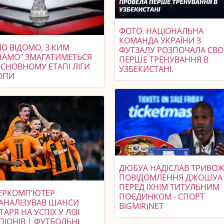
ФОТО. НАЦІОНАЛЬНА
КОМАНДА УКРАЇНИ З
О ВІДОМО, З КИМ
ФУТЗАЛУ РОЗПОЧАЛА СВО
НАМО" ЗМАГАТИМЕТЬСЯ
ПЕРШЕ ТРЕНУВАННЯ В
ОСНОВНОМУ ЕТАПІ ЛІГИ
УЗБЕКИСТАНІ.
ОПИ
ДЮБУА НАДІСЛАВ ТРИВО
ПОВІДОМЛЕННЯ ДЖОШУА
ПЕРЕД ЇХНІМ ТИТУЛЬНИМ
ЕРКОМП’ЮТЕР
ПОЄДИНКОМ - СПОРТ
АНАЛІЗУВАВ ШАНСИ
BIGMIR)NET
АРЯ НА УСПІХ У ЛІЗІ
ІОНІВ | ФУТБОЛЬНІ