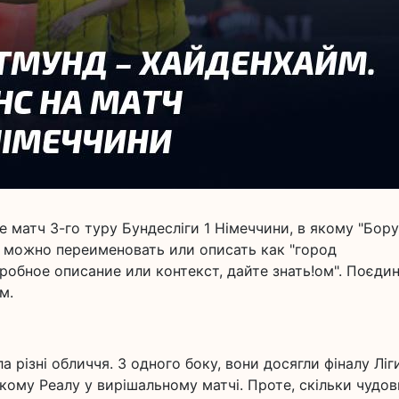
е матч 3-го туру Бундесліги 1 Німеччини, в якому "Бору
м можно переименовать или описать как "город
робное описание или контекст, дайте знать!ом". Поєди
м.
різні обличчя. З одного боку, вони досягли фіналу Ліг
кому Реалу у вирішальному матчі. Проте, скільки чудо