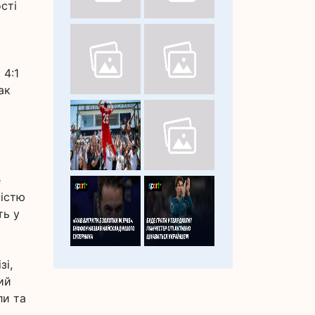
сті
 4:1
ак
е
ністю
ть у
зі,
ий
ли та