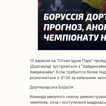
13 вересня на "Сігнал Ідуна Парк" пройд
(Дортмунд) зустрінеться з "Хайденхай
Хайденхайм". Если требуется более под
розпочнеться о 21:30 за київським часо
Дортмундська Борусія
Команда минулого сезону демонструвала 
чемпіонів, хоча і поступилися мадридсь