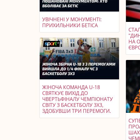
УВІЧНЕНІ У МОНУМЕНТІ:
ПРИХИЛЬНИКИ БЕТІСА
СТАЛ
"ДИ
НА 
ЄВР
ЖІНОЧА КОМАНДА U-18
СВЯТКУЄ ВИХІД ДО
ЧВЕРТЬФІНАЛУ ЧЕМПІОНАТУ
СВІТУ З БАСКЕТБОЛУ 3X3,
ЗДОБУВШИ ТРИ ПЕРЕМОГИ.
СУП
ПРО
ШАХТ
ЧЕМП