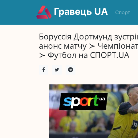
Гравець UA
Спорт
Боруссія Дортмунд зустр
анонс матчу ≻ Чемпіонат
≻ Футбол на СПОРТ.UA