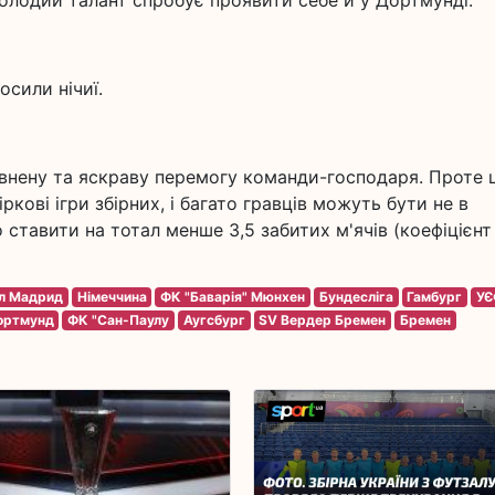
 молодий талант спробує проявити себе й у Дортмунді.
сили нічиї.
внену та яскраву перемогу команди-господаря. Проте 
ркові ігри збірних, і багато гравців можуть бути не в
тавити на тотал менше 3,5 забитих м'ячів (коефіцієнт
л Мадрид
Німеччина
ФК "Баварія" Мюнхен
Бундесліга
Гамбург
УЄ
ортмунд
ФК "Сан-Паулу
Аугсбург
SV Вердер Бремен
Бремен