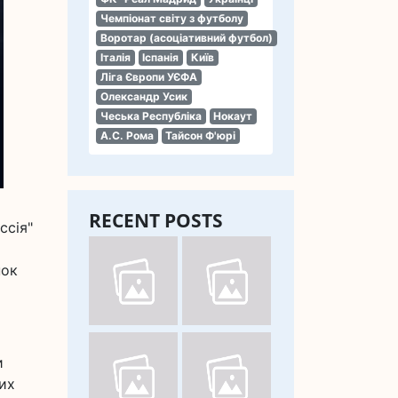
Чемпіонат світу з футболу
Воротар (асоціативний футбол)
Італія
Іспанія
Київ
Ліга Європи УЄФА
Олександр Усик
Чеська Республіка
Нокаут
А.С. Рома
Тайсон Ф'юрі
RECENT POSTS
ссія"
нок
и
вих