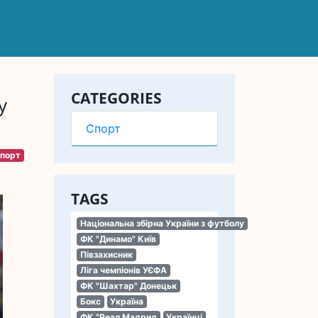
CATEGORIES
у
Спорт
порт
TAGS
Національна збірна України з футболу
ФК "Динамо" Київ
Півзахисник
Ліга чемпіонів УЄФА
ФК "Шахтар" Донецьк
Бокс
Україна
ФК "Реал Мадрид
Українці