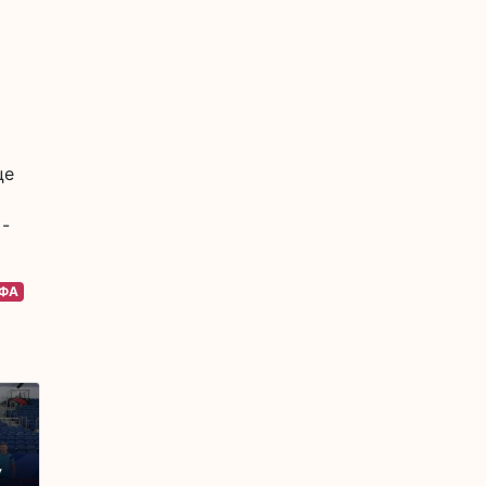
це
 -
ФА