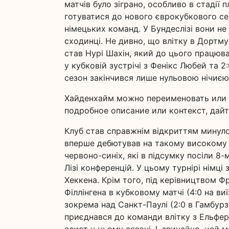
матчів було зіграно, особливо в стадії
готуватися до нового єврокубкового се
німецьких команд. У Бундеслізі вони не
сходинці. Не дивно, що влітку в Дортму
став Нурі Шахін, який до цього працюв
у кубковій зустрічі з Фенікс Любей та 
сезон закінчився лише нульовою нічиєю
Хайденхайм можно переименовать или о
подробное описание или контекст, дайт
Клуб став справжнім відкриттям минулог
вперше дебютував на такому високому р
червоно-синіх, які в підсумку посіли 8
Лізі конференцій. У цьому турнірі німці
Хеккена. Крім того, під керівництвом
Філлінгена в кубковому матчі (4:0 на ви
зокрема над Санкт-Паулі (2:0 в Гамбурз
приєднався до команди влітку з Ельферс