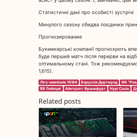
асист у цьому сезоні. І, звичайно, цей
Статистичні дані про особисті зустрічі
Минулого сезону обидва поєдинки прино
Прогнозирование
Букмекерські компанії прогнозують впе
буде перший матч після перерви на відбі
оптимальному стані. Тож рекомендуємо с
1,615).
Ліга чемпіонів УЄФА
Боруссія Дортмунд
ФК "Реа
RB Лейпциг
Айнтрахт Франкфурт
Нурі Сахін
Д
Related posts