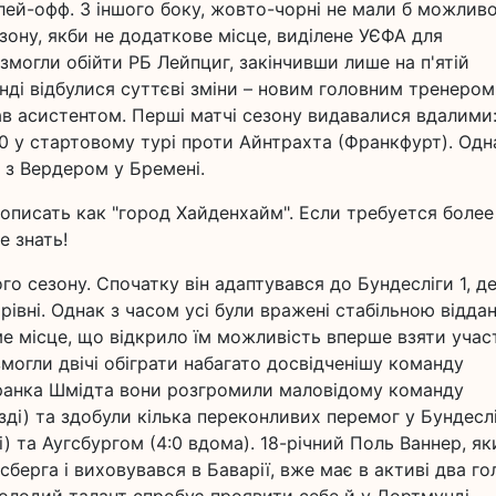
 плей-офф. З іншого боку, жовто-чорні не мали б можливо
зону, якби не додаткове місце, виділене УЄФА для
 змогли обійти РБ Лейпциг, закінчивши лише на п'ятій
нді відбулися суттєві зміни – новим головним тренером
ав асистентом. Перші матчі сезону видавалися вдалими:
2:0 у стартовому турі проти Айнтрахта (Франкфурт). Одн
 з Вердером у Бремені.
писать как "город Хайденхайм". Если требуется более
е знать!
о сезону. Спочатку він адаптувався до Бундесліги 1, д
івні. Однак з часом усі були вражені стабільною відда
-ме місце, що відкрило їм можливість вперше взяти учас
 змогли двічі обіграти набагато досвідченішу команду
 Франка Шмідта вони розгромили маловідому команду
їзді) та здобули кілька переконливих перемог у Бундеслі
і) та Аугсбургом (4:0 вдома). 18-річний Поль Ваннер, як
берга і виховувався в Баварії, вже має в активі два го