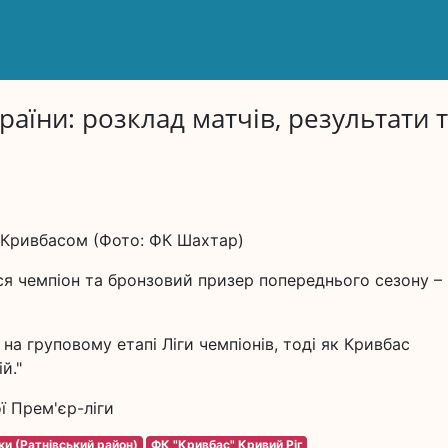
раїни: розклад матчів, результати 
з Кривбасом (Фото: ФК Шахтар)
я чемпіон та бронзовий призер попереднього сезону –
 на груповому етапі Ліги чемпіонів, тоді як Кривбас
й."
ї Прем'єр-ліги
ки (Ратнівський район)
ФК "Кривбас" Кривий Ріг