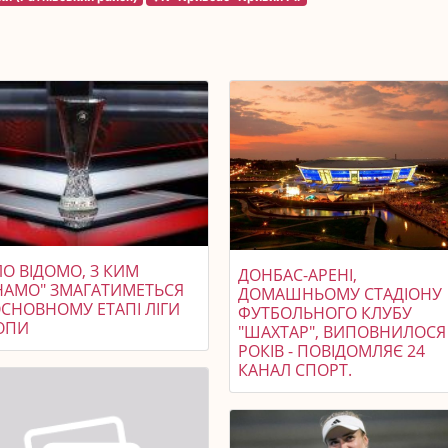
О ВІДОМО, З КИМ
ДОНБАС-АРЕНІ,
НАМО" ЗМАГАТИМЕТЬСЯ
ДОМАШНЬОМУ СТАДІОНУ
ОСНОВНОМУ ЕТАПІ ЛІГИ
ФУТБОЛЬНОГО КЛУБУ
ОПИ
"ШАХТАР", ВИПОВНИЛОСЯ
РОКІВ - ПОВІДОМЛЯЄ 24
КАНАЛ СПОРТ.