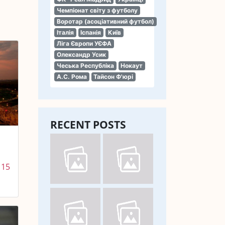
Чемпіонат світу з футболу
Воротар (асоціативний футбол)
Італія
Іспанія
Київ
Ліга Європи УЄФА
Олександр Усик
Чеська Республіка
Нокаут
А.С. Рома
Тайсон Ф'юрі
RECENT POSTS
 15