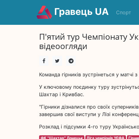
Гравець UA
Спорт
П'ятий тур Чемпіонату Ук
відеоогляди
Команда гірників зустрінеться у матчі 
У ключовому поєдинку туру зустрінутьс
Шахтар і Кривбас.
"Гірники дізналися про своїх суперників
завершив свої виступи у Лізі конференці
Розклад і підсумки 4-го туру Українсько
ФК "Шахтар" Донецьк
Ліга чемпіонів УЄФА
Гірни