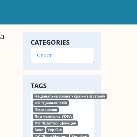
та
CATEGORIES
Спорт
TAGS
Національна збірна України з футболу
ФК "Динамо" Київ
Півзахисник
Ліга чемпіонів УЄФА
ФК "Шахтар" Донецьк
Бокс
Україна
ФК "Реал Мадрид
Українці