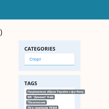
)
CATEGORIES
Спорт
TAGS
Національна збірна України з футболу
ФК "Динамо" Київ
Півзахисник
Ліга чемпіонів УЄФА