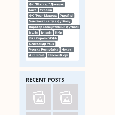
ФК "Шахтар" Донецьк
Бокс
Україна
ФК "Реал Мадрид
Українці
Чемпіонат світу з футболу
Воротар (асоціативний футбол)
Італія
Іспанія
Київ
Ліга Європи УЄФА
Олександр Усик
Чеська Республіка
Нокаут
А.С. Рома
Тайсон Ф'юрі
RECENT POSTS