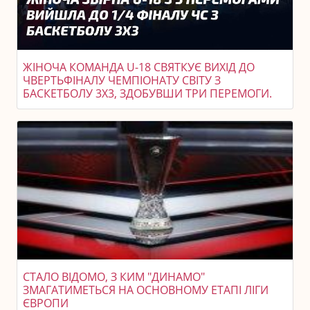
ЖІНОЧА КОМАНДА U-18 СВЯТКУЄ ВИХІД ДО
ЧВЕРТЬФІНАЛУ ЧЕМПІОНАТУ СВІТУ З
БАСКЕТБОЛУ 3X3, ЗДОБУВШИ ТРИ ПЕРЕМОГИ.
СТАЛО ВІДОМО, З КИМ "ДИНАМО"
ЗМАГАТИМЕТЬСЯ НА ОСНОВНОМУ ЕТАПІ ЛІГИ
ЄВРОПИ