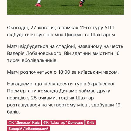
Сьогодні, 27 жовтня, в рамках 11-го туру УПЛ
відбудеться зустріч між Динамо та Шахтарем.
Матч відбудеться на стадіоні, названому на честь
Валерія Лобановського. Він здатний вмістити 16
тисяч вболівальників.
Матч розпочнеться о 18:00 за київським часом.
Нагадаємо, що після десяти турів Української
Прем’єр-ліги команда Динамо займає другу
позицію з 25 очками, тоді як Шахтар
розташувався на четвертому місці, здобувши 19
балів.
ФК "Динамо" Київ
ФК "Шахтар" Донецьк
Київ
Валерій Лобановський