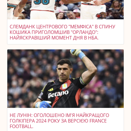
СЛЕМДАНК ЦЕНТРОВОГО "МЕМФІСА" В СПИНУ
КОШИКА ПРИГОЛОМШИВ "ОРЛАНДО":
НАЙЯСКРАВІШИЙ МОМЕНТ ДНЯ В НБА.
НЕ ЛУНІН: ОГОЛОШЕНО ІМ'Я НАЙКРАЩОГО
ГОЛКІПЕРА 2024 РОКУ ЗА ВЕРСІЄЮ FRANCE
FOOTBALL.