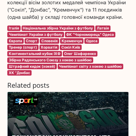
колекції вісім золотих медалей чемпіона України
("Сокіл", "Донбас", "Кременчук") та 11 поєдинків
(одна шайба) у складі головної команди країни.
Італія
Національна збірна України з футболу
Латвія
Чемпіонат України з футболу
ФК "Чорноморець" Одеса
Європа
Спорт
Словенія
Кременчук
Одеса
Тренер (спорт)
Хорватія
Сокіл Київ
Континентальний кубок ІХФ
Олег Шафаренко
Збірна Радянського Союзу з хокею з шайбою
Штрафний кидок (хокей)
Чемпіонат світу з хокею з шайбою
ХК "Донбас
Related posts