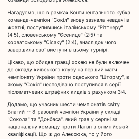
Нагадуємо, що в рамках Континентального кубка
команда-чемпіон "Сокіл" знову зазнала невдачі в
жовтні, поступившись італійському "Ріттнеру"
(4:5), словенському "Єсенице" (2:5) та
хорватському "Сісаку" (2:4), внаслідок чого
завершила свої виступи в цьому турнірі.
Цікаво, що обидва гравці хокею не були включені
до складу київського клубу на перший матч
чемпіонату України проти одеського "Шторму", в
якому "Сокіл" несподівано поступився в серії
післяматчевих штрафних кидків з рахунком 3:4.
Додамо, що учасник шести чемпіонатів світу
Благий -- 8-разовий чемпіон України у складі
"Сокола" та "Донбаса", який грав у серпні за
національну команду проти Латвії в олімпійській
кваліфікації. Що ж до Алексюка, то у його