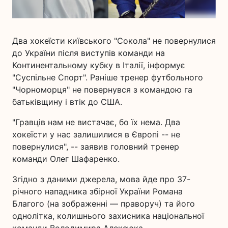
Два хокеїсти київського "Сокола" не повернулися
до України після виступів команди на
Континентальному кубку в Італії, інформує
"Суспільне Спорт". Раніше тренер футбольного
"Чорноморця" не повернувся з командою га
батьківщину і втік до США.
"Гравців нам не вистачає, бо їх нема. Два
хокеїсти у нас залишилися в Європі -- не
повернулися", -- заявив головний тренер
команди Олег Шафаренко.
Згідно з даними джерела, мова йде про 37-
річного нападника збірної України Романа
Благого (на зображенні — праворуч) та його
однолітка, колишнього захисника національної
команди Володимира Алексюка.