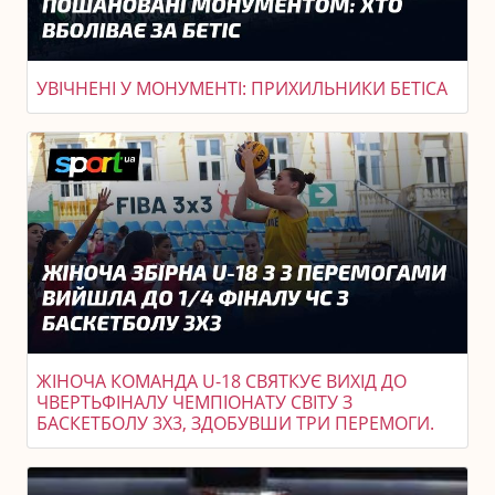
УВІЧНЕНІ У МОНУМЕНТІ: ПРИХИЛЬНИКИ БЕТІСА
ЖІНОЧА КОМАНДА U-18 СВЯТКУЄ ВИХІД ДО
ЧВЕРТЬФІНАЛУ ЧЕМПІОНАТУ СВІТУ З
БАСКЕТБОЛУ 3X3, ЗДОБУВШИ ТРИ ПЕРЕМОГИ.