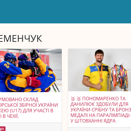
ЕМЕНЧУК
🥈 🥉 ПОНОМАРЕНКО ТА
РМОВАНО СКЛАД
ДАНИЛЮК ЗДОБУЛИ ДЛЯ
РСЬКОЇ ЗБІРНОЇ УКРАЇНИ
УКРАЇНИ СРІБНУ ТА БРОН
КЕЮ (U17) ДЛЯ УЧАСТІ В
МЕДАЛІ НА ПАРАЛІМПІАДІ-
 В ЧЕХІЇ.
У ШТОВХАННІ ЯДРА
рт