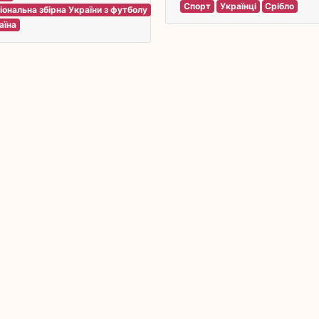
Спорт
Українці
Срібло
іональна збірна України з футболу
аїна