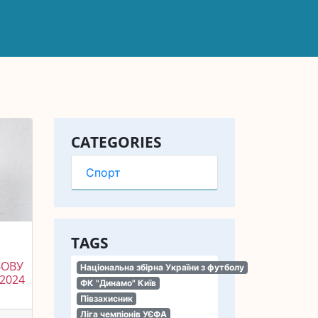
CATEGORIES
Спорт
TAGS
ЗОВУ
Національна збірна України з футболу
2024
ФК "Динамо" Київ
Півзахисник
Ліга чемпіонів УЄФА