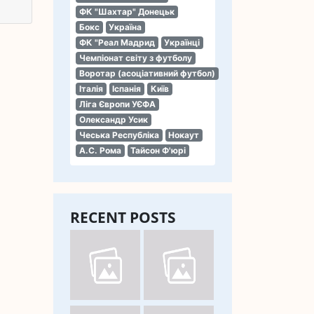
ФК "Шахтар" Донецьк
Бокс
Україна
ФК "Реал Мадрид
Українці
Чемпіонат світу з футболу
Воротар (асоціативний футбол)
Італія
Іспанія
Київ
Ліга Європи УЄФА
Олександр Усик
Чеська Республіка
Нокаут
А.С. Рома
Тайсон Ф'юрі
RECENT POSTS