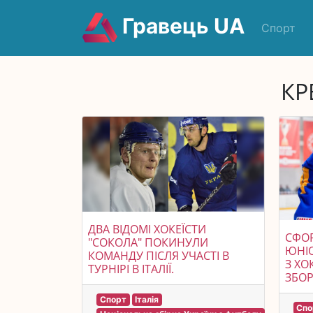
Гравець UA
Спорт
КР
ДВА ВІДОМІ ХОКЕЇСТИ
СФО
"СОКОЛА" ПОКИНУЛИ
ЮНІО
КОМАНДУ ПІСЛЯ УЧАСТІ В
З ХО
ТУРНІРІ В ІТАЛІЇ.
ЗБОРІ
Спорт
Італія
Спо