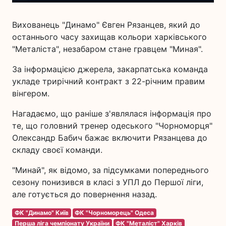
Вихованець "Динамо" Євген Рязанцев, який до
останнього часу захищав кольори харківського
"Металіста", незабаром стане гравцем "Миная".
За інформацією джерела, закарпатська команда
укладе трирічний контракт з 22-річним правим
вінгером.
Нагадаємо, що раніше з'являлася інформація про
те, що головний тренер одеського "Чорноморця"
Олександр Бабич бажає включити Рязанцева до
складу своєї команди.
"Минай", як відомо, за підсумками попереднього
сезону понизився в класі з УПЛ до Першої ліги,
але готується до повернення назад.
ФК "Динамо" Київ
ФК "Чорноморець" Одеса
Перша ліга чемпіонату України
ФК "Металіст" Харків