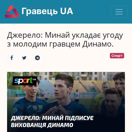
Гравець UA
Джерело: Минай укладає угоду
з молодим гравцем Динамо.
Спорт