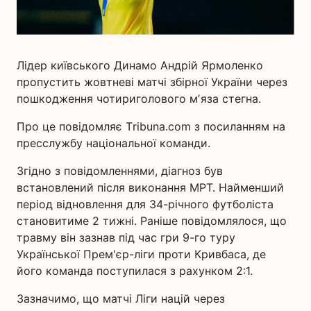
Лідер київського Динамо Андрій Ярмоленко
пропустить жовтневі матчі збірної України через
пошкодження чотириголового мʼяза стегна.
Про це повідомляє Тribuna.com з посиланням на
пресслужбу національної команди.
Згідно з повідомленнями, діагноз був
встановлений після виконання МРТ. Найменший
період відновлення для 34-річного футболіста
становитиме 2 тижні. Раніше повідомлялося, що
травму він зазнав під час гри 9-го туру
Української Прем'єр-ліги проти Кривбаса, де
його команда поступилася з рахунком 2:1.
Зазначимо, що матчі Ліги націй через