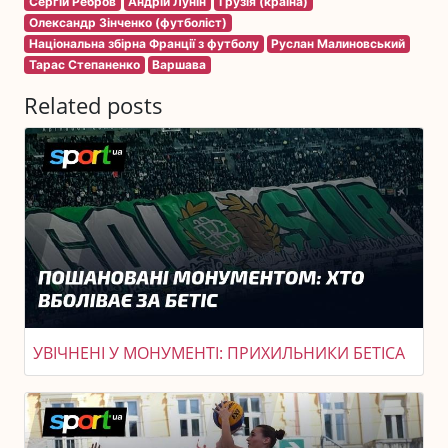
Сергій Ребров
Андрій Лунін
Грузія (країна)
Олександр Зінченко (футболіст)
Національна збірна Франції з футболу
Руслан Малиновський
Тарас Степаненко
Варшава
Related posts
УВІЧНЕНІ У МОНУМЕНТІ: ПРИХИЛЬНИКИ БЕТІСА