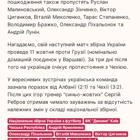
пошкодження також пропустять Руслан
Малиновський, Олександр Зінченко, Віктор
Циганков, Віталій Миколенко, Тарас Степаненко,
Володимир Бражко, Олександр Піхальонок та
Андрій Лунін.
Нагадаємо, свій наступний матч збірна України
проведе 11 жовтня проти Грузії (номінально
домашній поєдинок у Варшаві). За три дні після
того на українців очікує протистояння з Чехією.
У вересневих зустрічах українська команда
зазнала поразок від Албанії (2:1) та Чехії (3:2).
Після цих ігор тренер "синьо-жовтих" Сергій
Ребров отримав чимало зауважень за відсутність
належних змін у складі національної збірної.
Національна збірна України з футболу
ФК "Динамо" Київ
Чеська Республіка
Андрій Ярмоленко
Олександр Піхальонок
Віталій Миколенко
Віктор Циганков