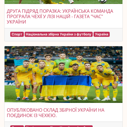
ДРУГА ПІДРЯД ПОРАЗКА: УКРАЇНСЬКА КОМАНДА
ПРОГРАЛА ЧЕХІЇ У ЛІЗІ НАЦІЙ - ГАЗЕТА "ЧАС"
УКРАЇНИ
Спорт
Національна збірна України з футболу
Україна
ОПУБЛІКОВАНО СКЛАД ЗБІРНОЇ УКРАЇНИ НА
ПОЄДИНОК ІЗ ЧЕХІЄЮ.