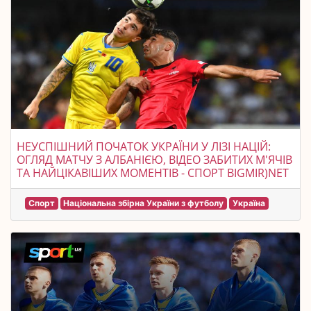
НЕУСПІШНИЙ ПОЧАТОК УКРАЇНИ У ЛІЗІ НАЦІЙ:
ОГЛЯД МАТЧУ З АЛБАНІЄЮ, ВІДЕО ЗАБИТИХ М'ЯЧІВ
ТА НАЙЦІКАВІШИХ МОМЕНТІВ - СПОРТ BIGMIR)NET
Спорт
Національна збірна України з футболу
Україна