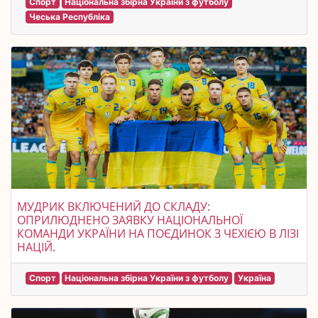
Спорт
Національна збірна України з футболу
Чеська Республіка
МУДРИК ВКЛЮЧЕНИЙ ДО СКЛАДУ:
ОПРИЛЮДНЕНО ЗАЯВКУ НАЦІОНАЛЬНОЇ
КОМАНДИ УКРАЇНИ НА ПОЄДИНОК З ЧЕХІЄЮ В ЛІЗІ
НАЦІЙ.
Спорт
Національна збірна України з футболу
Україна