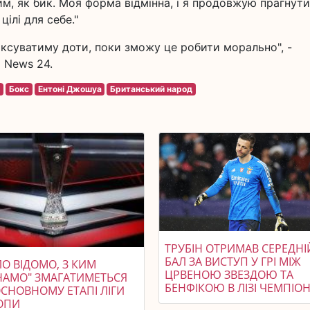
м, як бик. Моя форма відмінна, і я продовжую прагнути
ілі для себе."
оксуватиму доти, поки зможу це робити морально", -
 News 24.
о
Бокс
Ентоні Джошуа
Британський народ
ТРУБІН ОТРИМАВ СЕРЕДНІ
БАЛ ЗА ВИСТУП У ГРІ МІЖ
О ВІДОМО, З КИМ
ЦРВЕНОЮ ЗВЕЗДОЮ ТА
НАМО" ЗМАГАТИМЕТЬСЯ
БЕНФІКОЮ В ЛІЗІ ЧЕМПІОН
ОСНОВНОМУ ЕТАПІ ЛІГИ
ОПИ