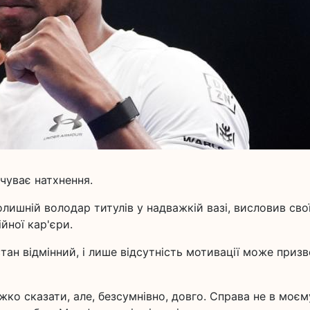
чуває натхнення.
лишній володар титулів у надважкій вазі, висловив сво
йної кар'єри.
ан відмінний, і лише відсутність мотивації може приз
ко сказати, але, безсумнівно, довго. Справа не в моєм