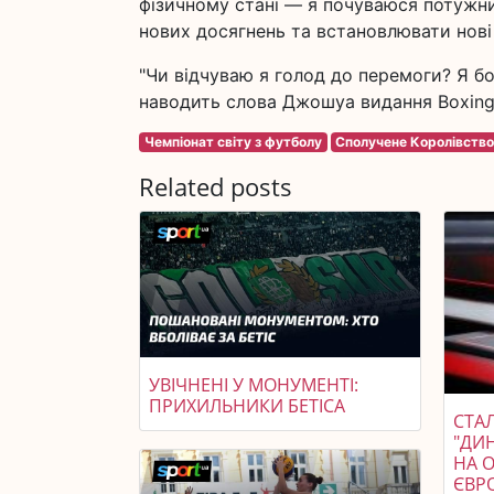
фізичному стані — я почуваюся потужни
нових досягнень та встановлювати нові ц
"Чи відчуваю я голод до перемоги? Я б
наводить слова Джошуа видання Boxing
Чемпіонат світу з футболу
Сполучене Королівств
Related posts
УВІЧНЕНІ У МОНУМЕНТІ:
ПРИХИЛЬНИКИ БЕТІСА
СТАЛ
"ДИ
НА 
ЄВР