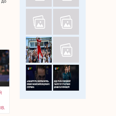
 до
Й
ІВ.