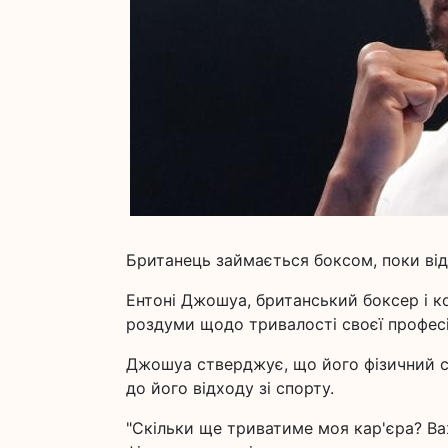
Британець займається боксом, поки від
Ентоні Джошуа, британський боксер і ко
роздуми щодо тривалості своєї професі
Джошуа стверджує, що його фізичний ст
до його відходу зі спорту.
"Скільки ще триватиме моя кар'єра? Важ