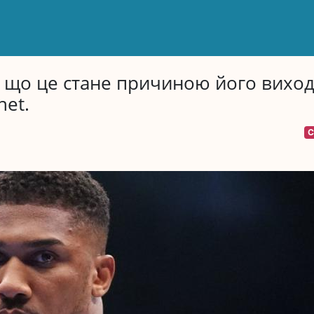
 що це стане причиною його виход
net.
С