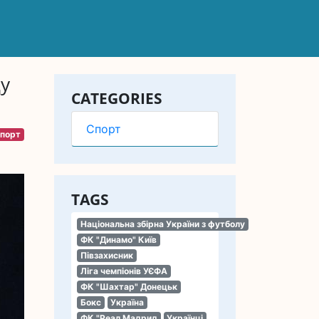
у
CATEGORIES
Спорт
порт
TAGS
Національна збірна України з футболу
ФК "Динамо" Київ
Півзахисник
Ліга чемпіонів УЄФА
ФК "Шахтар" Донецьк
Бокс
Україна
ФК "Реал Мадрид
Українці