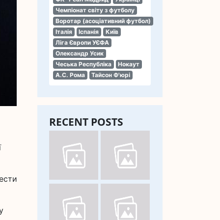
Чемпіонат світу з футболу
Воротар (асоціативний футбол)
Італія
Іспанія
Київ
Ліга Європи УЄФА
Олександр Усик
Чеська Республіка
Нокаут
А.С. Рома
Тайсон Ф'юрі
RECENT POSTS
ї
вести
у