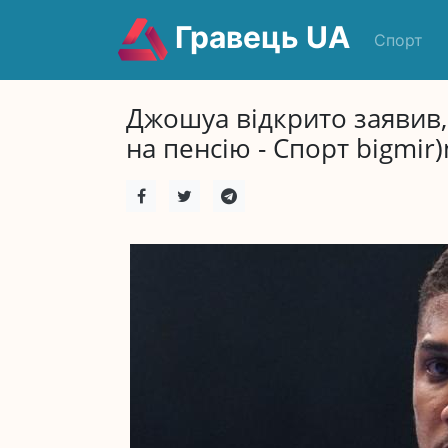
Гравець UA
Спорт
Джошуа відкрито заявив,
на пенсію - Спорт bigmir)