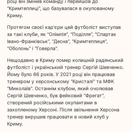
році він змінив команду і перейшов до
"Кримтеплиці", що базувалася в окупованому
Криму.
Протягом своєї кар'єри цей футболіст виступав
за такі клуби, як "Олімпія", "Поділля", "Спартак
Івано-Франківськ", "Десна", "Кримтеплиця",
"Оболонь" і "Говерла".
Нещодавно в Криму помер колишній радянський
футболіст і український тренер Сергій Шевченко.
Йому було 66 років. У 2021 році він працював
тренером у херсонському "Кристалі" та МФК
"Миколаїв". Останнім клубом, який очолював
Сергій Шевченко, був фейковий "Фрегат",
створений російськими окупантами в
захопленому Херсоні. Після звільнення Херсона
тренер вирушив працювати в новий клуб у
Криму.