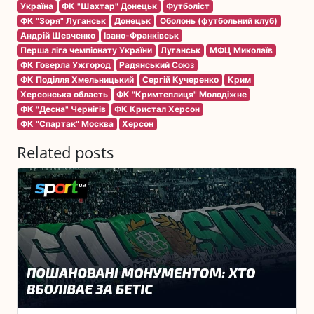
Україна
ФК "Шахтар" Донецьк
Футболіст
ФК "Зоря" Луганськ
Донецьк
Оболонь (футбольний клуб)
Андрій Шевченко
Івано-Франківськ
Перша ліга чемпіонату України
Луганськ
МФЦ Миколаїв
ФК Говерла Ужгород
Радянський Союз
ФК Поділля Хмельницький
Сергій Кучеренко
Крим
Херсонська область
ФК "Кримтеплиця" Молодіжне
ФК "Десна" Чернігів
ФК Кристал Херсон
ФК "Спартак" Москва
Херсон
Related posts