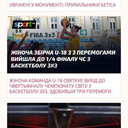
УВІЧНЕНІ У МОНУМЕНТІ: ПРИХИЛЬНИКИ БЕТІСА
ЖІНОЧА КОМАНДА U-18 СВЯТКУЄ ВИХІД ДО
ЧВЕРТЬФІНАЛУ ЧЕМПІОНАТУ СВІТУ З
БАСКЕТБОЛУ 3X3, ЗДОБУВШИ ТРИ ПЕРЕМОГИ.