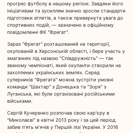
прогрес футболу в нашому регіоні. Завдяки його
ініціативам та зусиллям значно зросли стандарти
підготовки атлетів, а також привернута увага до
спортивних подій, — зазначено в офіційному
повідомленні ФК "Фрегат".
Зараз "Фрегат" розташований на території,
окупованій в Херсонській області, і бере участь у
змаганнях під назвою "Співдружність" — так
званому чемпіонаті, який окупанти створили на
захоплених українських землях. Серед
суперників "Фрегата" можна зустріти умовні
команди "Шахтар" з Донецька та "Зоря" з
Луганська, які були організовані російськими
військами.
Сергій Кучеренко розпочав свою кар'єру в
"Миколаєві" в квітні 2013 року і за цей період
забив п'ять м'ячів у Першій лізі України. У 2016