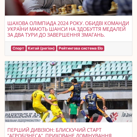
ШАХОВА ОЛІМПІАДА 2024 РОКУ. ОБИДВІ КОМАНДИ
УКРАЇНИ МАЮТЬ ШАНСИ НА ЗДОБУТТЯ МЕДАЛЕЙ
ЗА ДВА ТУРИ ДО ЗАВЕРШЕННЯ ЗМАГАНЬ.
Спорт
Китай (регіон)
Рейтингова система Elo
ПЕРШИЙ ДИВІЗІОН: БЛИСКУЧИЙ СТАРТ
"АГРОБІЗНЕСА", ПРИХОВАНЕ ДОМІНУВАННЯ