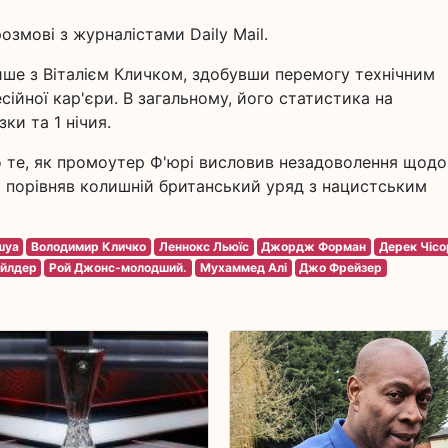
змові з журналістами Daily Mail.
ише з Віталієм Кличком, здобувши перемогу технічним
ійної кар'єри. В загальному, його статистика на
ки та 1 нічия.
о те, як промоутер Ф'юрі висловив незадоволення щодо
й порівняв колишній британський уряд з нацистським
шуа
Володимир Кличко
Леннокс Льюїс
Джордж Форман
Дерек Чісо
айлдер
Рой Джонс-молодший.
Мухаммед Алі
Джо Фрейзер