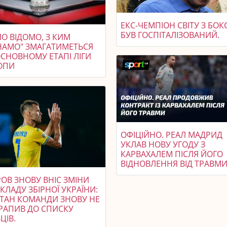
ЕКС-ЧЕМПІОН СВІТУ З БОК
БУВ ГОСПІТАЛІЗОВАНИЙ.
О ВІДОМО, З КИМ
НАМО" ЗМАГАТИМЕТЬСЯ
ОСНОВНОМУ ЕТАПІ ЛІГИ
ОПИ
ОФІЦІЙНО. РЕАЛ МАДРИД
УКЛАВ НОВУ УГОДУ З
КАРВАХАЛЕМ ПІСЛЯ ЙОГО
ВІДНОВЛЕННЯ ВІД ТРАВМИ
ОВ ЗНОВУ ВНІС ЗМІНИ
КЛАДУ ЗБІРНОЇ УКРАЇНИ:
ІТАН КОМАНДИ ЗНОВУ НЕ
РАПИВ ДО СПИСКУ
ЦІВ.