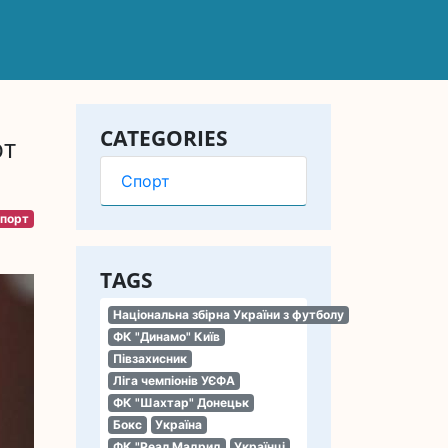
CATEGORIES
рт
Спорт
порт
TAGS
Національна збірна України з футболу
ФК "Динамо" Київ
Півзахисник
Ліга чемпіонів УЄФА
ФК "Шахтар" Донецьк
Бокс
Україна
ФК "Реал Мадрид
Українці