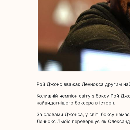
Рой Джонс вважає Леннокса другим найв
Колишній чемпіон світу з боксу Рой Дж
найвидатнішого боксера в історії.
За словами Джонса, у світі боксу нема
Леннокс Льюїс перевершує як Олександр