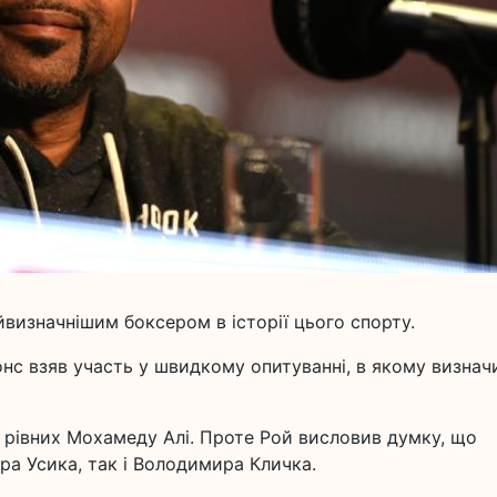
изначнішим боксером в історії цього спорту.
онс взяв участь у швидкому опитуванні, в якому визнач
є рівних Мохамеду Алі. Проте Рой висловив думку, що
а Усика, так і Володимира Кличка.