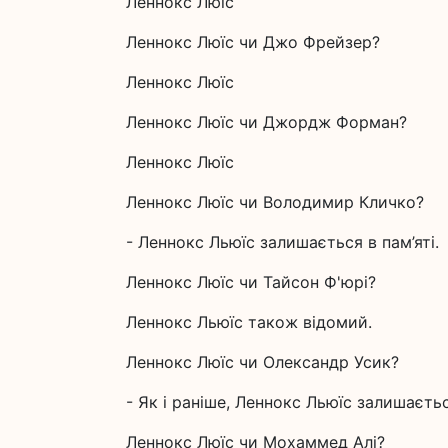
Леннокс Люїс
Леннокс Люїс чи Джо Фрейзер?
Леннокс Люїс
Леннокс Люїс чи Джордж Форман?
Леннокс Люїс
Леннокс Люїс чи Володимир Кличко?
- Леннокс Льюїс залишається в пам’яті.
Леннокс Люїс чи Тайсон Ф'юрі?
Леннокс Льюїс також відомий.
Леннокс Люїс чи Олександр Усик?
- Як і раніше, Леннокс Льюїс залишаєтьс
Леннокс Люїс чи Мохаммед Алі?