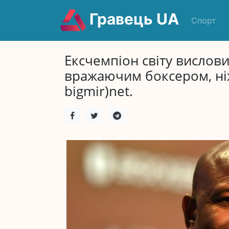
Гравець UA
Спорт
Ексчемпіон світу вислови
вражаючим боксером, ні
bigmir)net.