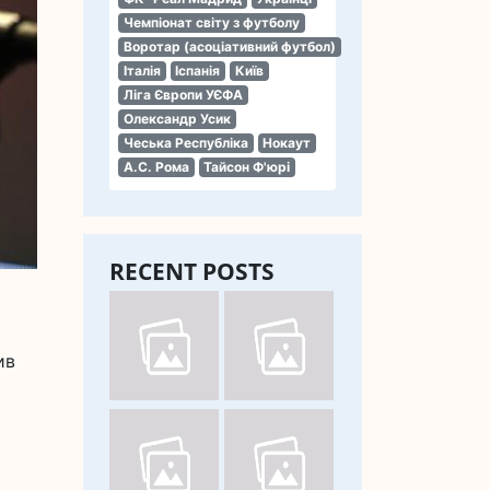
Чемпіонат світу з футболу
Воротар (асоціативний футбол)
Італія
Іспанія
Київ
Ліга Європи УЄФА
Олександр Усик
Чеська Республіка
Нокаут
А.С. Рома
Тайсон Ф'юрі
RECENT POSTS
ив