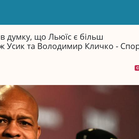
в думку, що Льюїс є більш
ж Усик та Володимир Кличко - Спо
С