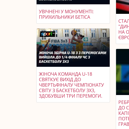
УВІЧНЕНІ У МОНУМЕНТІ:
ПРИХИЛЬНИКИ БЕТІСА
СТАЛ
"ДИ
НА 
ЄВР
ЖІНОЧА КОМАНДА U-18
СВЯТКУЄ ВИХІД ДО
ЧВЕРТЬФІНАЛУ ЧЕМПІОНАТУ
СВІТУ З БАСКЕТБОЛУ 3X3,
ЗДОБУВШИ ТРИ ПЕРЕМОГИ.
РЕБР
ДО С
КАП
ПОТ
ГРАВ