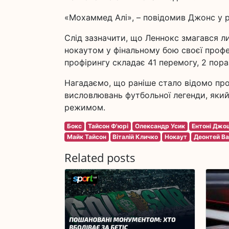
«Мохаммед Алі», – повідомив Джонс у ро
Слід зазначити, що Леннокс змагався л
нокаутом у фінальному бою своєї профес
профірингу складає 41 перемогу, 2 пораз
Нагадаємо, що раніше стало відомо пр
висловлювань футбольної легенди, яки
режимом.
Бокс
Тайсон Ф'юрі
Олександр Усик
Ентоні Джо
Майк Тайсон
Віталій Кличко
Нокаут
Деонтей В
Related posts