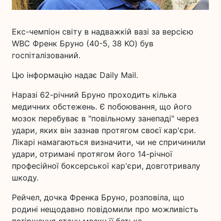
Екс-чемпіон світу в надважкій вазі за версією
WBC Френк Бруно (40-5, 38 KO) був
госпіталізований.
Цю інформацію надає Daily Mail.
Наразі 62-річний Бруно проходить кілька
медичних обстежень. Є побоювання, що його
мозок перебуває в "повільному занепаді" через
удари, яких він зазнав протягом своєї кар'єри.
Лікарі намагаються визначити, чи не спричинили
удари, отримані протягом його 14-річної
професійної боксерської кар'єри, довготривалу
шкоду.
Рейчел, дочка Френка Бруно, розповіла, що
родині нещодавно повідомили про можливість
погіршення стану мозку її батька.