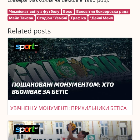
Чемпіонат світу з футболу
Бокс
Всесвітня боксерська рада
Майк Тайсон
Стадіон "Уемблі
Графіка
"Дейлі Мейл
Related posts
УВІЧНЕНІ У МОНУМЕНТІ: ПРИХИЛЬНИКИ БЕТІСА