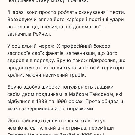
"Наразі вони просто роблять сканування і тести.
Враховуючи вплив його кар'єри і постійні удари
по голові, це, очевидно, не допомогло", -
зазначила Рейчел.
У соціальній мережі X професійний боксер
заспокоїв своїх фанатів, запевнивши, що його
здоров'я в порядку. Бруно також підкреслив, що
продовжує активно виступати по всій території
країни, маючи насичений графік.
Бруно здобув широку популярність завдяки
своїм двом поєдинкам із Майком Тайсоном, які
відбулися в 1989 та 1996 роках. Проте обидва ці
матчі завершилися його поразками.
Його найвищою досягненням став титул
чемпіона світу, який він отримав, перемігши
Олівера Макколла на Вемблі в 1995 році.