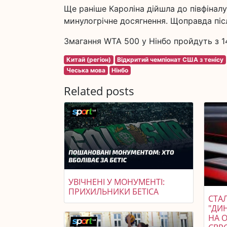
Ще раніше Кароліна дійшла до півфінал
минулогрічне досягнення. Щоправда післ
Змагання WTA 500 у Нінбо пройдуть з 1
Китай (регіон)
Відкритий чемпіонат США з тенісу
Чеська мова
Нінбо
Related posts
УВІЧНЕНІ У МОНУМЕНТІ:
ПРИХИЛЬНИКИ БЕТІСА
СТАЛ
"ДИ
НА 