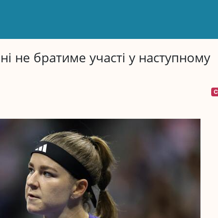
іні не братиме участі у наступному
С