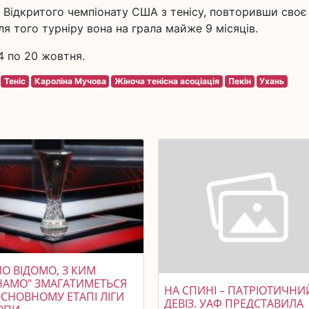
у Відкритого чемпіонату США з тенісу, повторивши своє
я того турніру вона на грала майже 9 місяців.
4 по 20 жовтня.
Теніс
Кароліна Мучова
Жіноча тенісна асоціація
Пекін
Ухань
О ВІДОМО, З КИМ
НАМО" ЗМАГАТИМЕТЬСЯ
НА СПИНІ – ПАТРІОТИЧНИ
ОСНОВНОМУ ЕТАПІ ЛІГИ
ДЕВІЗ. УАФ ПРЕДСТАВИЛА