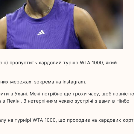
 рік) пропустить хардовий турнір WTA 1000, який
них мережах, зокрема на Instagram.
ити в Ухані. Мені потрібно ще трохи часу, щоб повніст
в Пекіні. З нетерпінням чекаю зустрічі з вами в Нінбо
лу на турнірі WTA 1000, що проходив на хардових корт