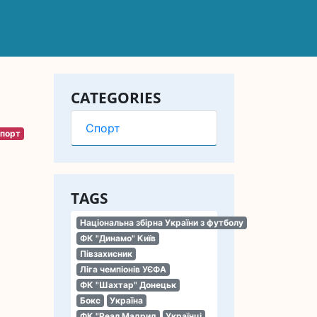
CATEGORIES
Спорт
порт
TAGS
Національна збірна України з футболу
ФК "Динамо" Київ
Півзахисник
Ліга чемпіонів УЄФА
ФК "Шахтар" Донецьк
Бокс
Україна
ФК "Реал Мадрид
Українці