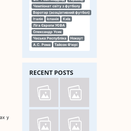
Чемпіонат світу з футболу
Воротар (асоціативний футбол)
Італія
Іспанія
Київ
Ліга Європи УЄФА
Олександр Усик
Чеська Республіка
Нокаут
А.С. Рома
Тайсон Ф'юрі
RECENT POSTS
ю
ах у