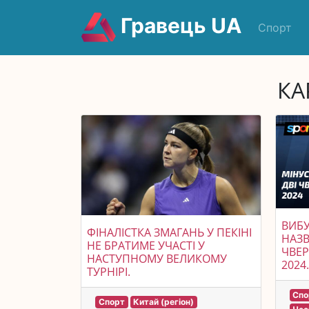
Гравець UA
Спорт
КА
ВИБУ
ФІНАЛІСТКА ЗМАГАНЬ У ПЕКІНІ
НАЗВ
НЕ БРАТИМЕ УЧАСТІ У
ЧВЕР
НАСТУПНОМУ ВЕЛИКОМУ
2024.
ТУРНІРІ.
Спо
Спорт
Китай (регіон)