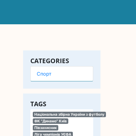
CATEGORIES
Спорт
TAGS
Національна збірна України з футболу
ФК "Динамо" Київ
Півзахисник
Ліга чемпіонів УЄФА