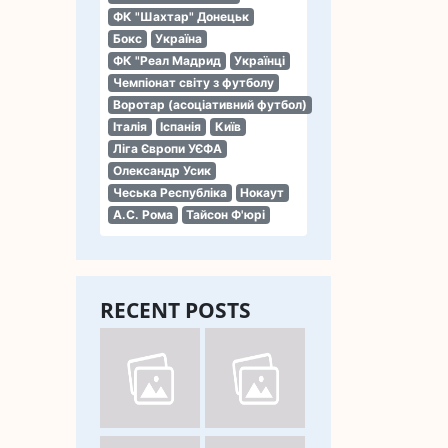
ФК "Шахтар" Донецьк
Бокс
Україна
ФК "Реал Мадрид
Українці
Чемпіонат світу з футболу
Воротар (асоціативний футбол)
Італія
Іспанія
Київ
Ліга Європи УЄФА
Олександр Усик
Чеська Республіка
Нокаут
А.С. Рома
Тайсон Ф'юрі
RECENT POSTS