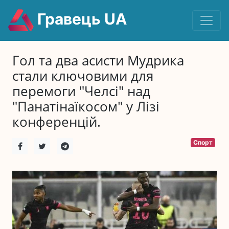
Гравець UA
Гол та два асисти Мудрика
стали ключовими для
перемоги "Челсі" над
"Панатінаїкосом" у Лізі
конференцій.
Спорт