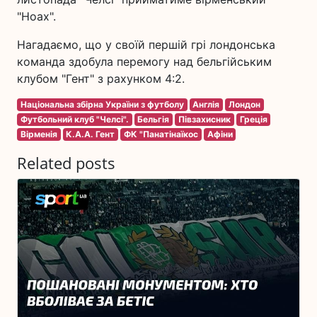
"Ноах".
Нагадаємо, що у своїй першій грі лондонська
команда здобула перемогу над бельгійським
клубом "Гент" з рахунком 4:2.
Національна збірна України з футболу
Англія
Лондон
Футбольний клуб "Челсі".
Бельгія
Півзахисник
Греція
Вірменія
К.А.А. Гент
ФК "Панатінаїкос
Афіни
Related posts