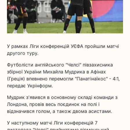
У рамках Ліги конференцій УЄФА пройшли матчі
другого туру.
Футболісти англійського "Челсі" півзахисника
збірної України Михайла Мудрика в Афінах
(Греція) впевнено перемогли "Панатінаїкос" - 4:1,
передає Укрінформ.
Мудрик з'явився в основному складі команди з
Лондона, провів весь поєдинок на полі і
відзначився голом, а також двома асистами.
У наступному матчі Ліги конференцій 7
листопада "Челсі" прийматиме вірменський