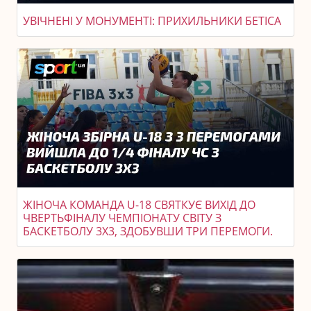
УВІЧНЕНІ У МОНУМЕНТІ: ПРИХИЛЬНИКИ БЕТІСА
ЖІНОЧА КОМАНДА U-18 СВЯТКУЄ ВИХІД ДО
ЧВЕРТЬФІНАЛУ ЧЕМПІОНАТУ СВІТУ З
БАСКЕТБОЛУ 3X3, ЗДОБУВШИ ТРИ ПЕРЕМОГИ.