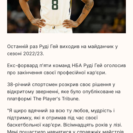
Останній раз Руді Гей виходив на майданчик у
сезоні 2022/23.
Екс-форвард п'яти команд НБА Руді Гей оголосив
про закінчення своєї професійної кар'єри.
38-річний спортсмен розкрив своє рішення у
відкритому зверненні, яке було опубліковане на
платформі The Player's Tribune.
"Я щиро вдячний за всю ту любов, мудрість і
підтримку, які я отримав під час своєї
баскетбольної кар'єри. Вісімнадцять років у лізі.
Мені пощастило навчатися у справжніх майстрів