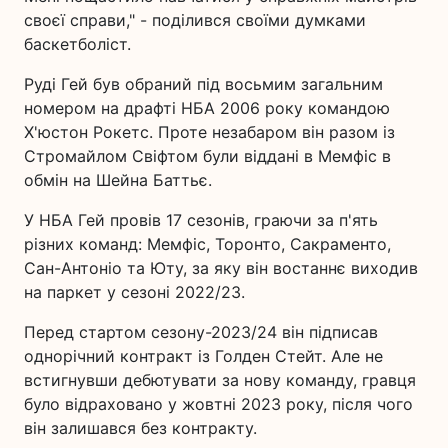
своєї справи," - поділився своїми думками
баскетболіст.
Руді Гей був обраний під восьмим загальним
номером на драфті НБА 2006 року командою
Х'юстон Рокетс. Проте незабаром він разом із
Стромайлом Свіфтом були віддані в Мемфіс в
обмін на Шейна Баттьє.
У НБА Гей провів 17 сезонів, граючи за п'ять
різних команд: Мемфіс, Торонто, Сакраменто,
Сан-Антоніо та Юту, за яку він востаннє виходив
на паркет у сезоні 2022/23.
Перед стартом сезону-2023/24 він підписав
однорічний контракт із Голден Стейт. Але не
встигнувши дебютувати за нову команду, гравця
було відраховано у жовтні 2023 року, після чого
він залишався без контракту.