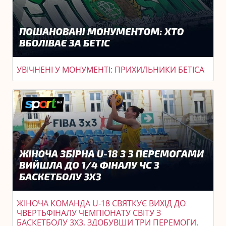
УВІЧНЕНІ У МОНУМЕНТІ: ПРИХИЛЬНИКИ БЕТІСА
ЖІНОЧА КОМАНДА U-18 СВЯТКУЄ ВИХІД ДО
ЧВЕРТЬФІНАЛУ ЧЕМПІОНАТУ СВІТУ З
БАСКЕТБОЛУ 3X3, ЗДОБУВШИ ТРИ ПЕРЕМОГИ.