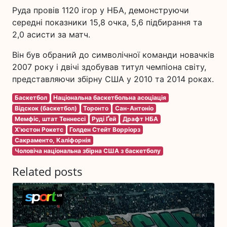
Руда провів 1120 ігор у НБА, демонструючи
середні показники 15,8 очка, 5,6 підбирання та
2,0 асисти за матч.
Він був обраний до символічної команди новачків
2007 року і двічі здобував титул чемпіона світу,
представляючи збірну США у 2010 та 2014 роках.
Баскетбол
Національна баскетбольна асоціація
Відскок (баскетбол)
Торонто
Сан-Антоніо
Мемфіс, штат Теннессі
Руді Ґей
Драфт НБА
Х'юстон Рокетс
Голден Стейт Ворріорз
Сакраменто, Каліфорнія
Чоловіча національна збірна США з баскетболу
Related posts