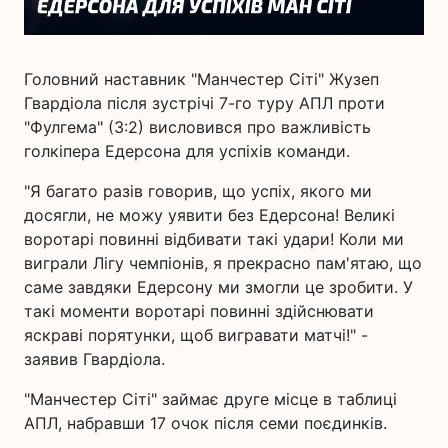
Головний наставник "Манчестер Сіті" Жузеп
Гвардіола після зустрічі 7-го туру АПЛ проти
"Фулгема" (3:2) висловився про важливість
голкіпера Едерсона для успіхів команди.
"Я багато разів говорив, що успіх, якого ми
досягли, не можу уявити без Едерсона! Великі
воротарі повинні відбивати такі удари! Коли ми
виграли Лігу чемпіонів, я прекрасно пам'ятаю, що
саме завдяки Едерсону ми змогли це зробити. У
такі моменти воротарі повинні здійснювати
яскраві порятунки, щоб вигравати матчі!" -
заявив Гвардіола.
"Манчестер Сіті" займає друге місце в таблиці
АПЛ, набравши 17 очок після семи поєдинків.