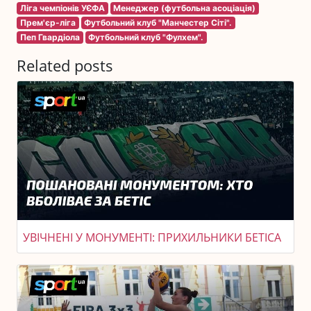
Ліга чемпіонів УЄФА
Менеджер (футбольна асоціація)
Прем'єр-ліга
Футбольний клуб "Манчестер Сіті".
Пеп Гвардіола
Футбольний клуб "Фулхем".
Related posts
УВІЧНЕНІ У МОНУМЕНТІ: ПРИХИЛЬНИКИ БЕТІСА