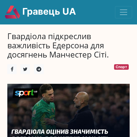
Гравець UA
Гвардіола підкреслив
важливість Едерсона для
досягнень Манчестер Сіті.
Спорт