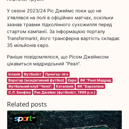
У сезоні 2023/24 Ріс Джеймс поки що не
з'являвся на полі в офіційних матчах, оскільки
зазнав травми підколінного сухожилля перед
стартом кампанії. За інформацією порталу
Transfermarkt, його трансферна вартість складає
35 мільйонів євро.
Раніше повідомлялося, що Рісом Джеймсом
цікавиться мадридський "Реал".
Іспанія
Футболіст
Прем'єр-ліга
Воротар (асоціативний футбол)
Євро
ФК "Реал Мадрид
Футбольний клуб "Челсі".
Каталонія
ФК "Барселона
С.Л. Бенфіка
Рис Джеймс (футболіст, 1999 р.н.)
Related posts