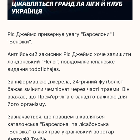
Ріс Джеймс привернув увагу "Барселони" і
"Бенфіки".
Англійський захисник Ріс Джеймс хоче залишити
лондонський "Челсі", повідомляє іспанське
видання todofichajes.
За інформацією джерела, 24-річний футболіст
бажає змінити чемпіонат через часті травми. Він
вважає, що Прем'єр-ліга є занадто важкою для
його організму.
Зазначається, що гравцем цікавляться
каталонська "Барселона" та лісабонська
"Бенфіка", в якій грає український воротар
Анатолій Трубін.