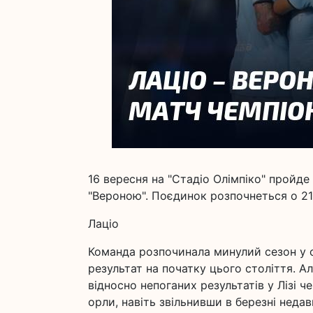
16 вересня на "Стадіо Олімпіко" пройде м
"Вероною". Поєдинок розпочнеться о 21
Лаціо
Команда розпочинала минулий сезон у с
результат на початку цього століття. А
відносно непоганих результатів у Лізі че
орли, навіть звільнивши в березні неда