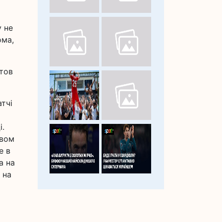
у не
ома,
тов
тчі
і.
твом
е в
а на
 на