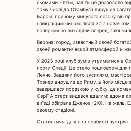
сьомими - втім, навіть це дозволило ви
тому числі до Стамбула вирушив багатор
Бароні, причому минулого сезону він п
найкращим чином: після 3:1 з новачком, 
поперемінно виходячи вперед, закінчил
Верона, город, известный своей богат
своей романтической атмосферой и ж
У 2023 році клуб зумів утриматися в С
проти Спеції. Це стало поштовхом для 
Лечче. Завдяки його зусиллям, мастіффи
Тренер вирушив до Риму, а його місце 
завершився поразкою у кубку, де команд
Серії А старт видався вдалим: вдома ко
виїзді обіграла Дженоа (2:0). На жаль, 
своєму стадіоні.
Статистичні дані про особисті зустрічі.