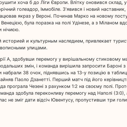
рушити хоча б до Ліги Європи. Влітку оновився склад, у
ічний голеадор, Іммобіле. З'явився і новий наставник,
рацював якраз у Вероні. Починав Марко на новому пост
Венецією, була поразка на полі Удінезе, а з Міланом вд
и нічиєю.
ой историей и культурным наследием, привлекает турис
ивописными улицами.
ерії А, здобувши перемогу у вирішальному стиковому ма
подальших змін, і команда вирішила запросити Бароні з
 набрали 38 очок, піднявшись на 13-у позицію в таблиц
зайняв Паоло Дзанетті. Перший матч під його керівниц
а програла Чезені з рахунком 1:2 на своєму полі. Прот
манда здобула переконливу перемогу над Наполі (3:0), 
Елас не зміг дати відсіч Ювентусу, пропустивши три голи