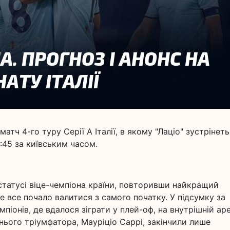
атч 4-го туру Серії А Італії, в якому "Лаціо" зустрінеть
:45 за київським часом.
татусі віце-чемпіона країни, повторивши найкращий
ле все почало валитися з самого початку. У підсумку за
мпіонів, де вдалося зіграти у плей-оф, на внутрішній аре
внього тріумфатора, Мауріціо Саррі, закінчили лише