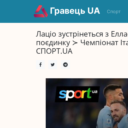
Гравець UA
Спорт
Лаціо зустрінеться з Елл
поєдинку ≻ Чемпіонат Іта
СПОРТ.UA