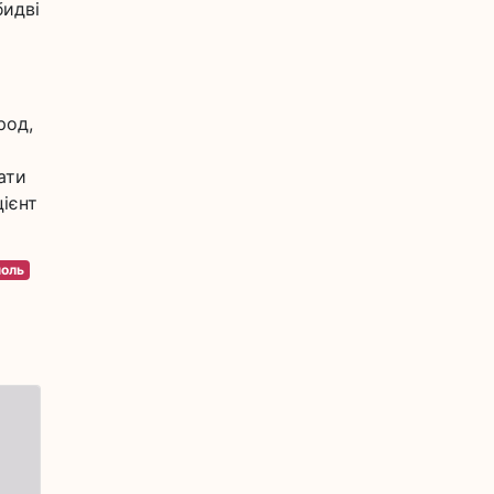
бидві
род,
ати
цієнт
поль