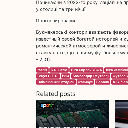
Починаючи з 2022-го року, лаціалі не 
у столиці та три нічиї.
Прогнозирование
Букмекерські контори вважають фаворит
известный своей богатой историей и к
романтической атмосферой и живописн
ставку на те, що в цьому футбольному п
- 2,01).
Італія
S.S. Lazio
Ліга Європи УЄФА
Ліга чемпіон
Генуя C.F.C.
Рим
Бомбардир (футбол)
Футбол У
Олімпійський стадіон
Стамбул
Верона
A.C. Чез
Related posts