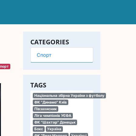
CATEGORIES
Спорт
порт
TAGS
Національна збірна України з футболу
ФК "Динамо" Київ
Півзахисник
Ліга чемпіонів УЄФА
ФК "Шахтар" Донецьк
Бокс
Україна
ФК "Реал Мадрид
Українці