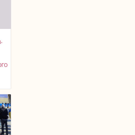
-
ОГО