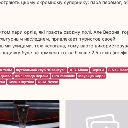
програють цьому скромному супернику: пара перемог, о
ом пари орлів, які грають своєму полі. Але Верона, го
ультурным наследием, привлекает туристов своей
ыми улицами. теж непогана, тому варто використовув
оєдинку буде оформлено тотал більше 2,5 голів (коефі
ів УЄФА
Футбольний клуб "Ювентус".
A.C. Мілан
Серія A
S.S.C. Неа
дінезе
ФК "Еллада Верона
Ciro Immobile
Мауріціо Саррі
ена
Спеція Футбол
США Лечче