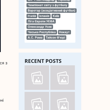
Чемпіонат світу з футболу
Воротар (асоціативний футбол)
Італія
Іспанія
Київ
Ліга Європи УЄФА
Олександр Усик
Чеська Республіка
Нокаут
А.С. Рома
Тайсон Ф'юрі
RECENT POSTS
ся з
ні