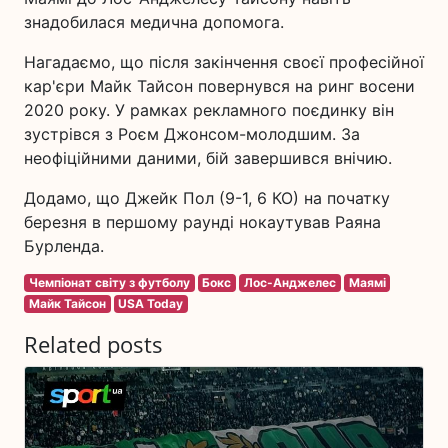
знадобилася медична допомога.
Нагадаємо, що після закінчення своєї професійної
кар'єри Майк Тайсон повернувся на ринг восени
2020 року. У рамках рекламного поєдинку він
зустрівся з Роєм Джонсом-молодшим. За
неофіційними даними, бій завершився внічию.
Додамо, що Джейк Пол (9-1, 6 КО) на початку
березня в першому раунді нокаутував Раяна
Бурленда.
Чемпіонат світу з футболу
Бокс
Лос-Анджелес
Маямі
Майк Тайсон
USA Today
Related posts