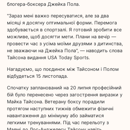
блогера-боксера Джейка Пола.
"Зараз мені важко пересуватися, але за два
місяці я досягну оптимальної форми. Перемога
здобувається в спортзалі. Я готовий зробити все
можливе, щоб досягти мети. Плани на вечір —
провести час з усіма моїми друзями з дитинства,
не зважаючи на Джейка Пола", — наводить слова
Тайсона видання USA Today Sports.
Нагадуємо, що поєдинок між Тайсоном і Полом
відбудеться 15 листопада.
Спочатку запланований на 20 липня професійний
бій було перенесено через загострення виразки у
Майка Тайсона. Ветерану боксу порадили
протягом наступних тижнів обмежити фізичні
навантаження до мінімуму або займатися
легкими тренуваннями. Під час перельоту з
Маямі до Лос-Анджелесу Тайсону навіть