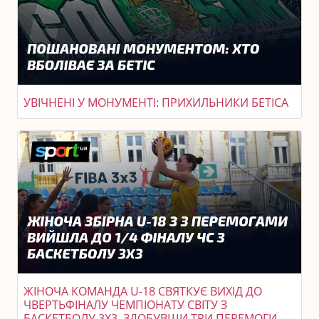
УВІЧНЕНІ У МОНУМЕНТІ: ПРИХИЛЬНИКИ БЕТІСА
ЖІНОЧА КОМАНДА U-18 СВЯТКУЄ ВИХІД ДО
ЧВЕРТЬФІНАЛУ ЧЕМПІОНАТУ СВІТУ З
БАСКЕТБОЛУ 3X3, ЗДОБУВШИ ТРИ ПЕРЕМОГИ.