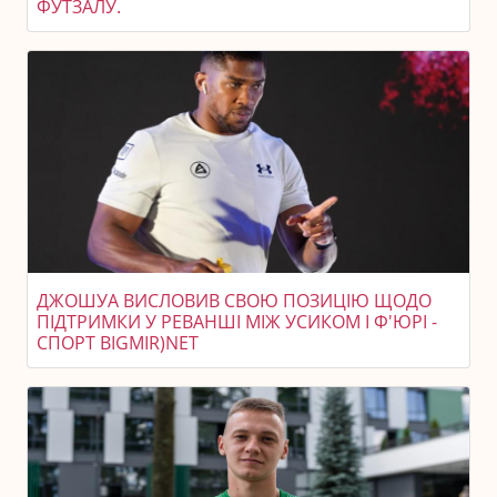
ФУТЗАЛУ.
ДЖОШУА ВИСЛОВИВ СВОЮ ПОЗИЦІЮ ЩОДО
ПІДТРИМКИ У РЕВАНШІ МІЖ УСИКОМ І Ф'ЮРІ -
СПОРТ BIGMIR)NET