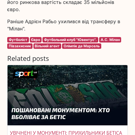
його ринкова вартість складає 35 мільйонів
євро.
Раніше Адрієн Рабьо ухилився від трансферу в
"Мілан".
Футболіст
Євро
Футбольний клуб "Ювентус".
A.C. Мілан
Півзахисник
Вільний агент
Олімпік де Марсель
Related posts
УВІЧНЕНІ У МОНУМЕНТІ: ПРИХИЛЬНИКИ БЕТІСА