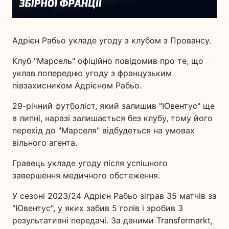
Адрієн Рабьо укладе угоду з клубом з Провансу.
Клуб "Марсель" офіційно повідомив про те, що
уклав попередню угоду з французьким
півзахисником Адрієном Рабьо.
29-річний футболіст, який залишив "Ювентус" ще
в липні, наразі залишається без клубу, тому його
перехід до "Марселя" відбудеться на умовах
вільного агента.
Гравець укладе угоду після успішного
завершення медичного обстеження.
У сезоні 2023/24 Адрієн Рабьо зіграв 35 матчів за
"Ювентус", у яких забив 5 голів і зробив 3
результативні передачі. За даними Transfermarkt,