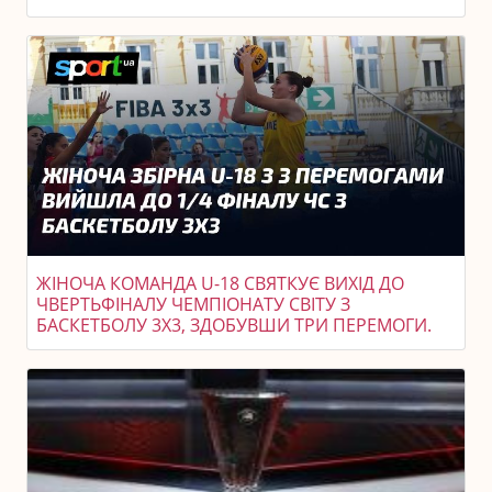
ЖІНОЧА КОМАНДА U-18 СВЯТКУЄ ВИХІД ДО
ЧВЕРТЬФІНАЛУ ЧЕМПІОНАТУ СВІТУ З
БАСКЕТБОЛУ 3X3, ЗДОБУВШИ ТРИ ПЕРЕМОГИ.