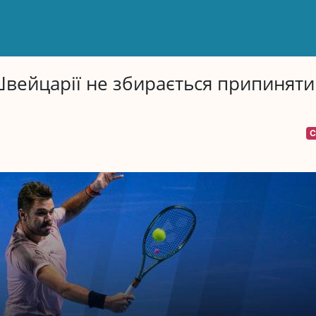
Швейцарії не збирається припиняти
С