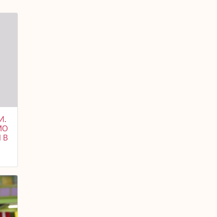
И.
МО
 В