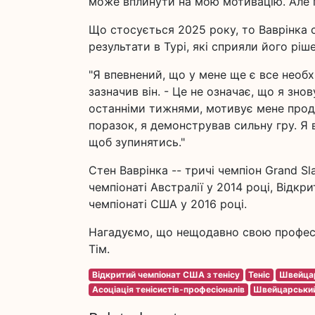
може вплинути на мою мотивацію. Але п
Що стосується 2025 року, то Ваврінка 
результати в Турі, які сприяли його рі
"Я впевнений, що у мене ще є все необх
зазначив він. - Це не означає, що я знов
останніми тижнями, мотивує мене прод
поразок, я демонстрував сильну гру. Я
щоб зупинятись."
Стен Ваврінка -- тричі чемпіон Grand S
чемпіонаті Австралії у 2014 році, Відкр
чемпіонаті США у 2016 році.
Нагадуємо, що нещодавно свою професій
Тім.
Відкритий чемпіонат США з тенісу
Теніс
Швейца
Асоціація тенісистів-професіоналів
Швейцарськи