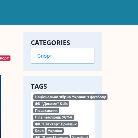
CATEGORIES
Спорт
порт
TAGS
Національна збірна України з футболу
ФК "Динамо" Київ
Півзахисник
Ліга чемпіонів УЄФА
ФК "Шахтар" Донецьк
Бокс
Україна
ФК "Реал Мадрид
Українці