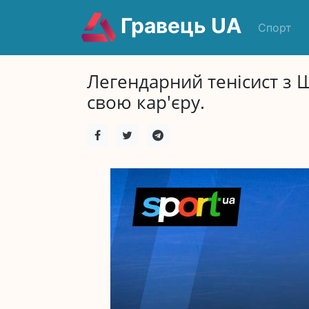
Гравець UA
Спорт
Легендарний тенісист з 
свою кар'єру.