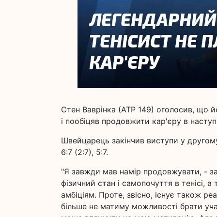
Стен Ваврінка (АТР 149) оголосив, що й
і пообіцяв продовжити кар'єру в наступ
Швейцарець закінчив виступи у другом
6:7 (2:7), 5:7.
"Я завжди мав намір продовжувати, - за
фізичний стан і самопочуття в тенісі, а
амбіціям. Проте, звісно, існує також ре
більше не матиму можливості брати учас