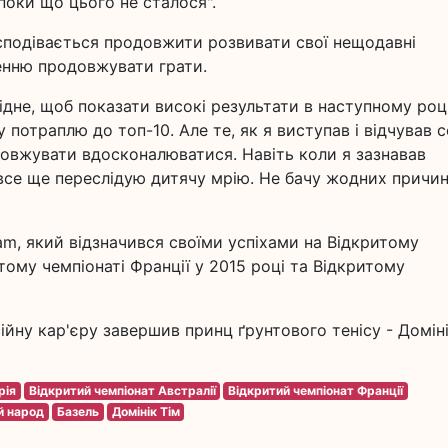
оки що цього не сталося".
сподівається продовжити розвивати свої нещодавні
шенню продовжувати грати.
ідне, щоб показати високі результати в наступному році
у потраплю до топ-10. Але те, як я виступав і відчував 
овжувати вдосконалюватися. Навіть коли я зазнавав
 все ще переслідую дитячу мрію. Не бачу жодних причин
lam, який відзначився своїми успіхами на Відкритому
итому чемпіонаті Франції у 2015 році та Відкритому
ну кар'єру завершив принц ґрунтового тенісу - Домін
рія
Відкритий чемпіонат Австралії
Відкритий чемпіонат Франції
й народ
Базель
Домінік Тім