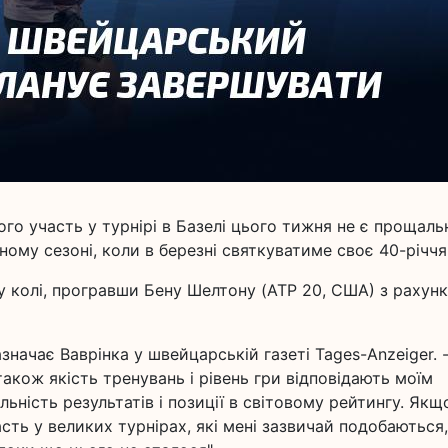
ого участь у турнірі в Базелі цього тижня не є прощаль
ному сезоні, коли в березні святкуватиме своє 40-річчя
у колі, програвши Бену Шелтону (ATP 20, США) з рахун
значає Ваврінка у швейцарській газеті Tages-Anzeiger. 
 також якість тренувань і рівень гри відповідають моїм
альність результатів і позиції в світовому рейтингу. Якщ
ть у великих турнірах, які мені зазвичай подобаються,