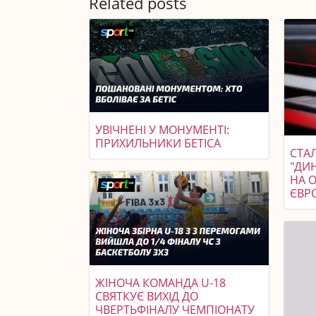
Related posts
УВІЧНЕНІ У МОНУМЕНТІ:
ПРИХИЛЬНИКИ БЕТІСА
СТАЛ
"ДИ
НА 
ЄВР
ЖІНОЧА КОМАНДА U-18
СВЯТКУЄ ВИХІД ДО
ЧВЕРТЬФІНАЛУ ЧЕМПІОНАТУ