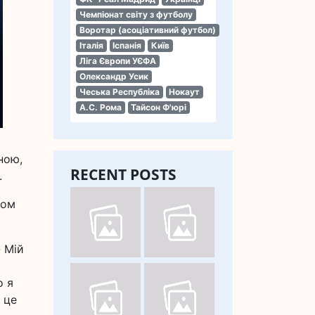
Чемпіонат світу з футболу
Воротар (асоціативний футбол)
Італія
Іспанія
Київ
Ліга Європи УЄФА
Олександр Усик
Чеська Республіка
Нокаут
А.С. Рома
Тайсон Ф'юрі
ною,
RECENT POSTS
.
ком
- Мій
о я
 це