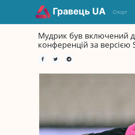
Гравець UA
Спорт
Мудрик був включений до 
конференцій за версією S