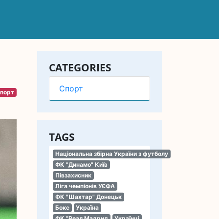
CATEGORIES
Спорт
порт
TAGS
Національна збірна України з футболу
ФК "Динамо" Київ
Півзахисник
Ліга чемпіонів УЄФА
ФК "Шахтар" Донецьк
Бокс
Україна
ФК "Реал Мадрид
Українці