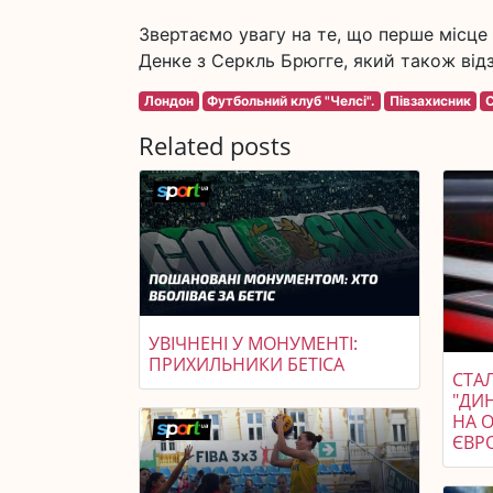
Звертаємо увагу на те, що перше місце 
Денке з Серкль Брюгге, який також від
Лондон
Футбольний клуб "Челсі".
Півзахисник
C
Related posts
УВІЧНЕНІ У МОНУМЕНТІ:
ПРИХИЛЬНИКИ БЕТІСА
СТАЛ
"ДИ
НА 
ЄВР