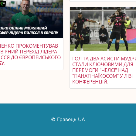
ЧЕНКО ПРОКОМЕНТУВАВ
ВІРНИЙ ПЕРЕХІД ЛІДЕРА
ІССЯ ДО ЄВРОПЕЙСЬКОГО
ГОЛ ТА ДВА АСИСТИ МУДР
У.
СТАЛИ КЛЮЧОВИМИ ДЛЯ
ПЕРЕМОГИ "ЧЕЛСІ" НАД
"ПАНАТІНАЇКОСОМ" У ЛІЗІ
КОНФЕРЕНЦІЙ.
© Гравець UA