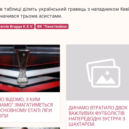
в таблиці ділить український гравець з нападником Кев
значився трьома асистами.
ercle Brugge K.S.V.
ФК "Панатінаїкос
О ВІДОМО, З КИМ
НАМО" ЗМАГАТИМЕТЬСЯ
ДИНАМО ВТРАТИЛО ДВОХ
ОСНОВНОМУ ЕТАПІ ЛІГИ
ВАЖЛИВИХ ФУТБОЛІСТІВ
ОПИ
НАПЕРЕДОДНІ ЗУСТРІЧІ З
ШАХТАРЕМ.