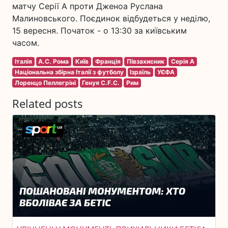
матчу Серії А проти Дженоа Руслана
Малиновського. Поєдинок відбудеться у неділю,
15 вересня. Початок - о 13:30 за київським
часом.
Італія
А.С. Рома
Київ
Франція
Півзахисник
Серія A
Національна збірна Італії з футболу
Ізраїль
УЄФА
Лоренцо Пеллегріні
Генуя C.F.C.
Рим
Related posts