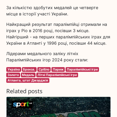
За кількістю здобутих медалей це четверте
місце в історії участі України.
Найкращий результат паралімпійці отримали на
іграх у Ріо в 2016 році, посівши 3 місце.
Найгірший - на перших паралімпійських іграх для
України в Атланті у 1996 році, посівши 44 місце.
Лідерами медального заліку літніх
Паралімпійських ігор 2024 року стали:
Україна
Бронза.
Срібло
Париж
Паралімпійські ігри
Золото
Медаль
Літні Паралімпійські ігри
Атланта, штат Джорджія
Related posts