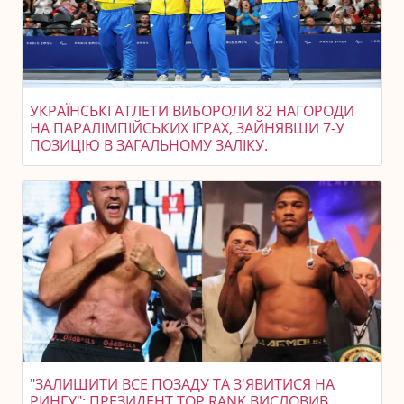
УКРАЇНСЬКІ АТЛЕТИ ВИБОРОЛИ 82 НАГОРОДИ
НА ПАРАЛІМПІЙСЬКИХ ІГРАХ, ЗАЙНЯВШИ 7-У
ПОЗИЦІЮ В ЗАГАЛЬНОМУ ЗАЛІКУ.
"ЗАЛИШИТИ ВСЕ ПОЗАДУ ТА З'ЯВИТИСЯ НА
РИНГУ": ПРЕЗИДЕНТ TOP RANK ВИСЛОВИВ