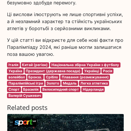
безумовно здобуде перемогу.
Ці вислови ілюструють не лише спортивні успіхи,
а й незламний характер та стійкість українських
атлетів у боротьбі з серйозними викликами.
У цій статті ви відкриєте для себе нові факти про
Паралімпіаду 2024, які раніше могли залишатися
поза вашою увагою.
Італія
Китай (регіон)
Національна збірна України з футболу
Україна
Президент (державна посада)
Українці
Росія
волейбол
Бронза.
Срібло
Плавання (розмежування)
Паралімпійські ігри
Золото
Медаль
Легка атлетика
Спорт
Бразилія
Велосипедний спорт
Нідерланди
Валерій Сушкевич
Related posts