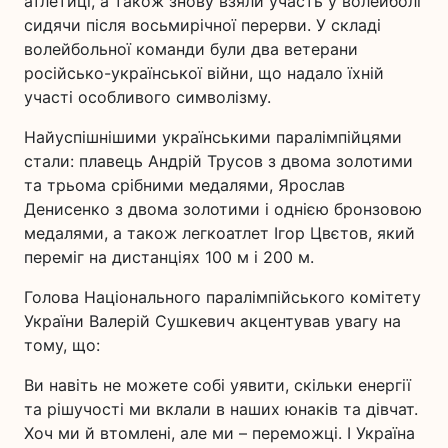
атлетиці, а також знову взяли участь у волейболі
сидячи після восьмирічної перерви. У складі
волейбольної команди були два ветерани
російсько-української війни, що надало їхній
участі особливого символізму.
Найуспішнішими українськими паралімпійцями
стали: плавець Андрій Трусов з двома золотими
та трьома срібними медалями, Ярослав
Денисенко з двома золотими і однією бронзовою
медалями, а також легкоатлет Ігор Цвєтов, який
переміг на дистанціях 100 м і 200 м.
Голова Національного паралімпійського комітету
України Валерій Сушкевич акцентував увагу на
тому, що:
Ви навіть не можете собі уявити, скільки енергії
та рішучості ми вклали в наших юнаків та дівчат.
Хоч ми й втомлені, але ми – переможці. І Україна