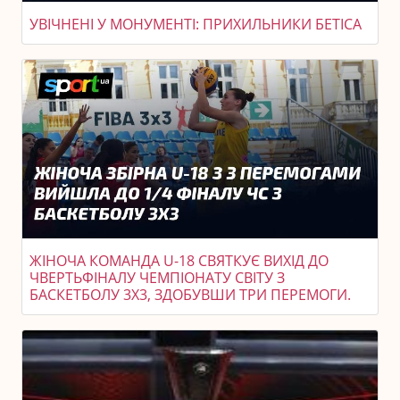
УВІЧНЕНІ У МОНУМЕНТІ: ПРИХИЛЬНИКИ БЕТІСА
ЖІНОЧА КОМАНДА U-18 СВЯТКУЄ ВИХІД ДО
ЧВЕРТЬФІНАЛУ ЧЕМПІОНАТУ СВІТУ З
БАСКЕТБОЛУ 3X3, ЗДОБУВШИ ТРИ ПЕРЕМОГИ.