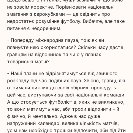
не зовсім коректне. Порівнювати національні
змагання з єврокубками — це свідчить про
недостатнє розуміння футболу. Вибачте, але таке
питання є недоречним.
- Попереду міжнародна пауза, тож як ви
плануєте нею скористатися? Скільки часу дасте
гравцям на відпочинок та чи є у планах
товариські матчі?
- Наші плани не відрізнятимуться від звичного
розкладу під час подібних пауз. Звісно, гравці, які
отримали виклик до своїх збірних, проведуть
цей час, виступаючи за свої національні команди.
А що стосується футболістів, яких не викликано,
то вони матимуть час, аби трохи відпочити - й
фізично, й ментально. Адже в нас дуже
напружений календар, велика кількість матчів,
усім нам необхідно трошки відпочити, аби підійти