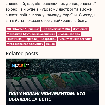
впевнений, що, відправляючись до національної
збірної, він буде в чудовому настрої та зможе
внести свій внесок у команду України. Сьогодні
він дійсно показав себе з найкращого боку.
ФК "Шахтар" Донецьк
Ліга чемпіонів УЄФА
Футболіст
Менеджер (футбольна асоціація)
Виставкова гра
Німеччина
Черкаси
Нідерланди
Спекулятивна вигадка
Мистецтво перформансу
Покер
Related posts