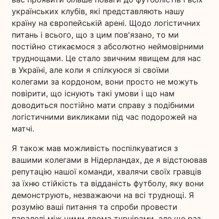
українських клубів, які представляють нашу
країну на європейській арені. Щодо логістичних
питань і всього, що з цим пов'язано, то ми
постійно стикаємося з абсолютно неймовірними
труднощами. Це стало звичним явищем для нас
в Україні, але коли я спілкуюся зі своїми
колегами за кордоном, вони просто не можуть
повірити, що існують такі умови і що нам
доводиться постійно мати справу з подібними
логістичними викликами під час подорожей на
матчі.
Я також мав можливість поспілкуватися з
вашими колегами в Нідерландах, де я відстоював
репутацію нашої команди, хвалячи своїх гравців
за їхню стійкість та відданість футболу, яку вони
демонструють, незважаючи на всі труднощі. Я
розумію ваші питання та спроби провести
паралелі між цими двома турнірами, але ще раз