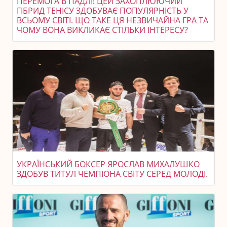
ПЕРЕМОГА В ПАДЛІ! ЦЕЙ ЗАХОПЛЮЮЧИЙ
ГІБРИД ТЕНІСУ ЗДОБУВАЄ ПОПУЛЯРНІСТЬ У
ВСЬОМУ СВІТІ. ЩО ТАКЕ ЦЯ НЕЗВИЧАЙНА ГРА ТА
ЧОМУ ВОНА ВИКЛИКАЄ СТІЛЬКИ ІНТЕРЕСУ?
УКРАЇНСЬКИЙ БОКСЕР ЯРОСЛАВ МИХАЛУШКО
ЗДОБУВ ТИТУЛ ЧЕМПІОНА СВІТУ СЕРЕД МОЛОДІ.