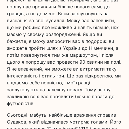
прошу вас проявляти більше поваги саме до
гравців, а не до мене. Вони заслуговують на
визнання за свої зусилля. Можу вас запевнити,
що ми робимо все можливе й навіть більше, ніж
маємо у своєму розпорядженні. Якщо ви
бажаєте, я можу запросити вас в подорож: ви
зможете пройти шлях з України до Німеччини, а
потім повернутися тим же маршрутом, і після
цього я попрошу вас провести 90 хвилин на полі.
Я не впевнений, чи зможете ви витримати таку
інтенсивність і стиль гри. Ще раз підкреслюю, ми
віддаємо себе повністю, і мої гравці
заслуговують на належну повагу. Тому знову
закликаю всіх вас проявляти більше поваги до
футболістів.
Сьогодні, мабуть, найбільше враження справив
Судаков, який відзначився чотирма голами. Його
покер став лише 12-м в історії УПЛ і першим за