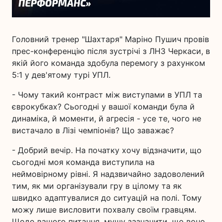
Головний тренер "Шахтаря" Маріно Пушич провів
прес-конференцію після зустрічі з ЛНЗ Черкаси, в
якій його команда здобула перемогу з рахунком
5:1 у дев'ятому турі УПЛ.
- Чому такий контраст між виступами в УПЛ та
єврокубках? Сьогодні у вашої команди була й
динаміка, й моменти, й агресія - усе те, чого не
вистачало в Лізі чемпіонів? Що заважає?
- Добрий вечір. На початку хочу відзначити, що
сьогодні моя команда виступила на
неймовірному рівні. Я надзвичайно задоволений
тим, як ми організували гру в цілому та як
швидко адаптувалися до ситуацій на полі. Тому
можу лише висловити похвалу своїм гравцям.
Щодо вашого питання, мушу зазначити, що воно