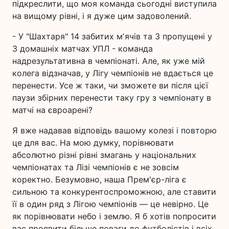
підкреслити, що моя команда сьогодні виступила
на вищому рівні, і я дуже цим задоволений.
- У "Шахтаря" 14 забитих мʼячів та 3 пропущені у
3 домашніх матчах УПЛ - команда
надрезультативна в чемпіонаті. Але, як уже мій
колега відзначав, у Лігу чемпіонів не вдається це
перенести. Усе ж таки, чи зможете ви після цієї
паузи збірних перенести таку гру з чемпіонату в
матчі на євроарені?
Я вже надавав відповідь вашому колезі і повторю
це для вас. На мою думку, порівнювати
абсолютно різні рівні змагань у національних
чемпіонатах та Лізі чемпіонів є не зовсім
коректно. Безумовно, наша Прем'єр-ліга є
сильною та конкурентоспроможною, але ставити
її в один ряд з Лігою чемпіонів — це невірно. Це
як порівнювати небо і землю. Я б хотів попросити
вас проявити більше поваги до футболістів і всіх