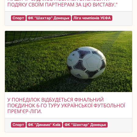
ПОДЯКУ СВОЇМ ПАРТНЕРАМ ЗА ЦЮ ВИСТАВУ."
Спорт
ФК "Шахтар" Донецьк
Ліга чемпіонів УЄФА
У ПОНЕДІЛОК ВІДБУДЕТЬСЯ ФІНАЛЬНИЙ
ПОЄДИНОК 6-ГО ТУРУ УКРАЇНСЬКОЇ ФУТБОЛЬНОЇ
ПРЕМ'ЄР-ЛІГИ.
Спорт
ФК "Динамо" Київ
ФК "Шахтар" Донецьк