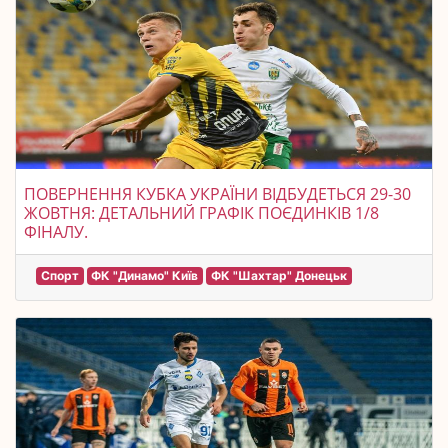
ПОВЕРНЕННЯ КУБКА УКРАЇНИ ВІДБУДЕТЬСЯ 29-30
ЖОВТНЯ: ДЕТАЛЬНИЙ ГРАФІК ПОЄДИНКІВ 1/8
ФІНАЛУ.
Спорт
ФК "Динамо" Київ
ФК "Шахтар" Донецьк