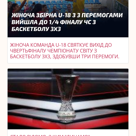
ЖІНОЧА КОМАНДА U-18 СВЯТКУЄ ВИХІД ДО
ЧВЕРТЬФІНАЛУ ЧЕМПІОНАТУ СВІТУ З
БАСКЕТБОЛУ 3X3, ЗДОБУВШИ ТРИ ПЕРЕМОГИ.