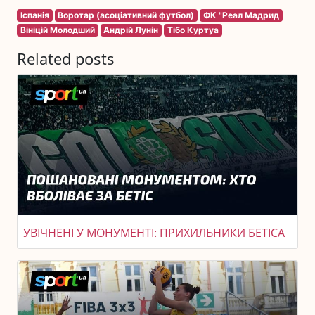
Іспанія
Воротар (асоціативний футбол)
ФК "Реал Мадрид
Вініцій Молодший
Андрій Лунін
Тібо Куртуа
Related posts
УВІЧНЕНІ У МОНУМЕНТІ: ПРИХИЛЬНИКИ БЕТІСА