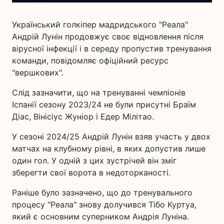
Український голкіпер мадридського "Реала"
Андрій Лунін продовжує своє відновлення після
вірусної інфекції і в середу пропустив тренування
команди, повідомляє офіційний ресурс
"вершкових".
Слід зазначити, що на тренуванні чемпіонів
Іспанії сезону 2023/24 не були присутні Браїм
Діас, Вінісіус Жуніор і Едер Мілітао.
У сезоні 2024/25 Андрій Лунін взяв участь у двох
матчах на клубному рівні, в яких допустив лише
один гол. У одній з цих зустрічей він зміг
зберегти свої ворота в недоторканості.
Раніше було зазначено, що до тренувального
процесу "Реала" знову долучився Тібо Куртуа,
який є основним суперником Андрія Луніна.