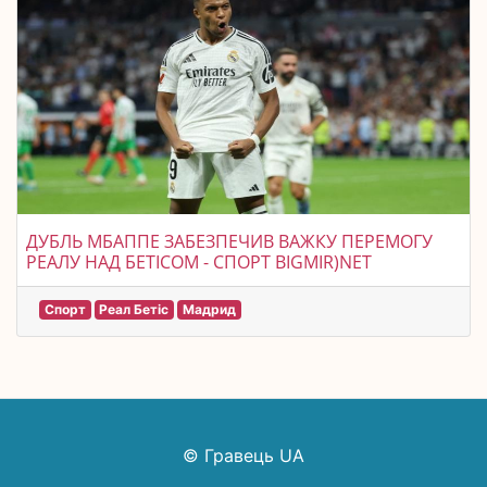
ДУБЛЬ МБАППЕ ЗАБЕЗПЕЧИВ ВАЖКУ ПЕРЕМОГУ
РЕАЛУ НАД БЕТІСОМ - СПОРТ BIGMIR)NET
Спорт
Реал Бетіс
Мадрид
© Гравець UA