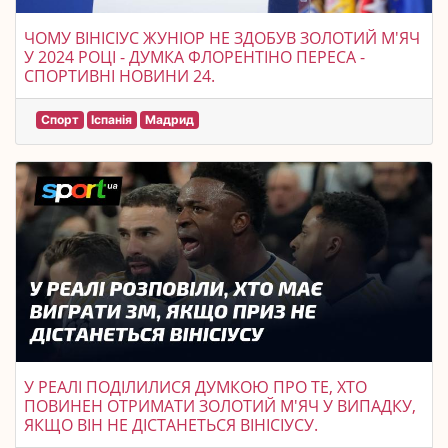
ЧОМУ ВІНІСІУС ЖУНІОР НЕ ЗДОБУВ ЗОЛОТИЙ М'ЯЧ
У 2024 РОЦІ - ДУМКА ФЛОРЕНТІНО ПЕРЕСА -
СПОРТИВНІ НОВИНИ 24.
Спорт
Іспанія
Мадрид
У РЕАЛІ ПОДІЛИЛИСЯ ДУМКОЮ ПРО ТЕ, ХТО
ПОВИНЕН ОТРИМАТИ ЗОЛОТИЙ М'ЯЧ У ВИПАДКУ,
ЯКЩО ВІН НЕ ДІСТАНЕТЬСЯ ВІНІСІУСУ.