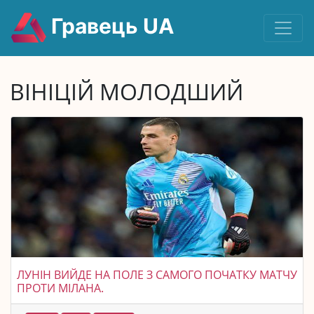
Гравець UA
ВІНІЦІЙ МОЛОДШИЙ
ЛУНІН ВИЙДЕ НА ПОЛЕ З САМОГО ПОЧАТКУ МАТЧУ
ПРОТИ МІЛАНА.