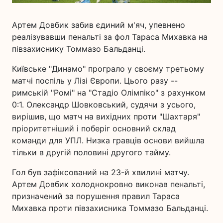
Артем Довбик забив єдиний м'яч, упевнено
реалізувавши пенальті за фол Тараса Михавка на
півзахиснику Томмазо Бальданці.
Київське "Динамо" програло у своєму третьому
матчі поспіль у Лізі Європи. Цього разу --
римській "Ромі" на "Стадіо Олімпіко" з рахунком
0:1. Олександр Шовковський, судячи з усього,
вирішив, що матч на вихідних проти "Шахтаря"
пріоритетніший і поберіг основний склад
команди для УПЛ. Низка гравців основи вийшла
тільки в другій половині другого тайму.
Гол був зафіксований на 23-й хвилині матчу.
Артем Довбик холоднокровно виконав пенальті,
призначений за порушення правил Тараса
Михавка проти півзахисника Томмазо Бальданці.