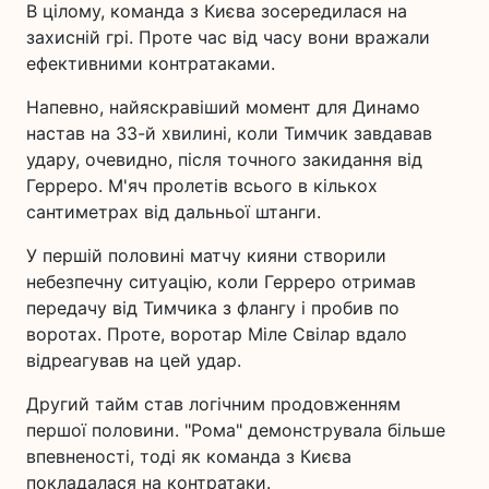
В цілому, команда з Києва зосередилася на
захисній грі. Проте час від часу вони вражали
ефективними контратаками.
Напевно, найяскравіший момент для Динамо
настав на 33-й хвилині, коли Тимчик завдавав
удару, очевидно, після точного закидання від
Герреро. М'яч пролетів всього в кількох
сантиметрах від дальньої штанги.
У першій половині матчу кияни створили
небезпечну ситуацію, коли Герреро отримав
передачу від Тимчика з флангу і пробив по
воротах. Проте, воротар Міле Свілар вдало
відреагував на цей удар.
Другий тайм став логічним продовженням
першої половини. "Рома" демонструвала більше
впевненості, тоді як команда з Києва
покладалася на контратаки.