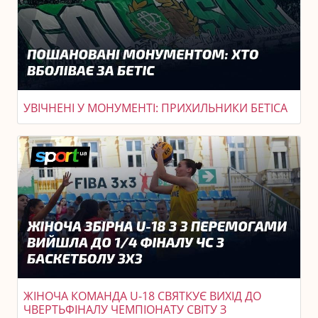
УВІЧНЕНІ У МОНУМЕНТІ: ПРИХИЛЬНИКИ БЕТІСА
ЖІНОЧА КОМАНДА U-18 СВЯТКУЄ ВИХІД ДО
ЧВЕРТЬФІНАЛУ ЧЕМПІОНАТУ СВІТУ З