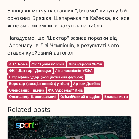
У кінцівці матчу наставник "Динамо" кинув у бій
основних Бражка, Шапаренка та Кабаєва, які все
ж не змогли змінити рахунок на табло.
Нагадуємо, що "Шахтар" зазнав поразки від
"Арсеналу" в Лізі Чемпіонів, в результаті чого
стався курйозний автогол.
А.С. Рома
ФК "Динамо" Київ
Ліга Європи УЄФА
ФК "Шахтар" Донецьк
Ліга чемпіонів УЄФА
Штрафний удар (асоціативний футбол)
Воротар (асоціативний футбол)
Артем Довбик
Олександр Тимчик
ФК "Арсенал" Київ
Олександр Шовковський
Олімпійський стадіон
Власна мета
Related posts