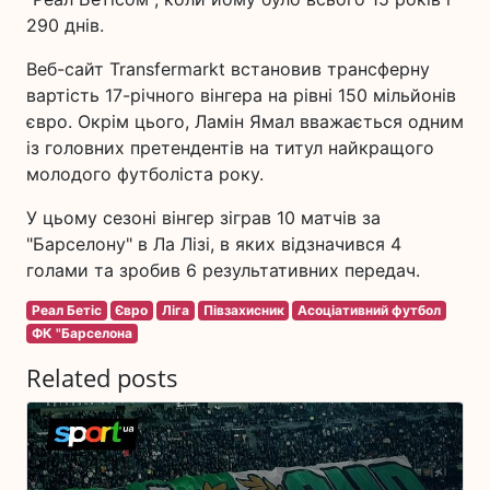
290 днів.
Веб-сайт Transfermarkt встановив трансферну
вартість 17-річного вінгера на рівні 150 мільйонів
євро. Окрім цього, Ламін Ямал вважається одним
із головних претендентів на титул найкращого
молодого футболіста року.
У цьому сезоні вінгер зіграв 10 матчів за
"Барселону" в Ла Лізі, в яких відзначився 4
голами та зробив 6 результативних передач.
Реал Бетіс
Євро
Ліга
Півзахисник
Асоціативний футбол
ФК "Барселона
Related posts