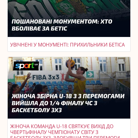
УВІЧНЕНІ У МОНУМЕНТІ: ПРИХИЛЬНИКИ БЕТІСА
ЖІНОЧА КОМАНДА U-18 СВЯТКУЄ ВИХІД ДО
ЧВЕРТЬФІНАЛУ ЧЕМПІОНАТУ СВІТУ З
БАСКЕТБОЛУ 3X3, ЗДОБУВШИ ТРИ ПЕРЕМОГИ.