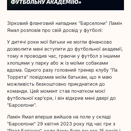
Зірковий фланговий нападник "Барселони" Ламін
Ямал розповів про свій досвід у футболі:
У дитячі роки мої батьки не могли фінансово
дозволити мені вступити до футбольної академії,
тому я проводив час, граючи у футбол з іншими
хлопцями у парку або ж із моїми собаками
вдома. Одного разу головний тренер клубу "Ла
Торрета" повідомив моїм батькам, що я маю
можливість безкоштовно приєднатися до
команди. Цей момент став початком моєї
футбольної кар'єри, і він відкрив мені двері до
"Барселони".
Ламін Ямал вперше вийшов на поле у складі
"Барселони" 29 квітня 2023 року під час гри з
"Реал Бетісом", коли йому було всього 15 років і