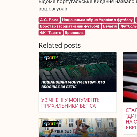
Відоме португальське видання назвало в
відреагував
А.С. Рома
Національна збірна України з футболу
Воротар (асоціативний футбол)
Бельгія
Футболь
ФК "Твенте
Брюссель
Related posts
УВІЧНЕНІ У МОНУМЕНТІ:
ПРИХИЛЬНИКИ БЕТІСА
СТАЛ
"ДИ
НА 
ЄВР