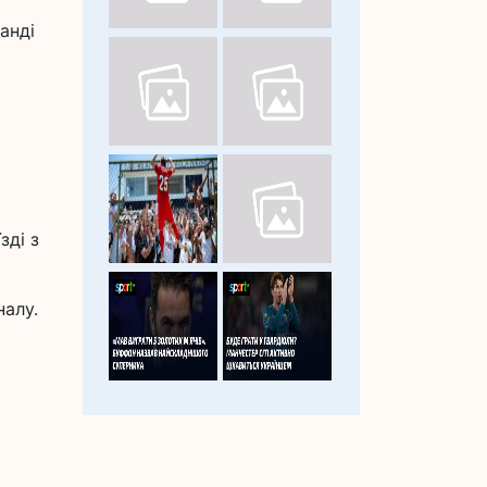
анді
зді з
налу.