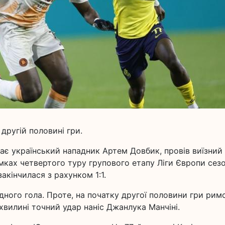
 другій половині гри.
пає український нападник Артем Довбик, провів виїзний
амках четвертого туру групового етапу Ліги Європи сез
закінчилася з рахунком 1:1.
ого гола. Проте, на початку другої половини гри рим
хвилині точний удар наніс Джанлука Манчіні.