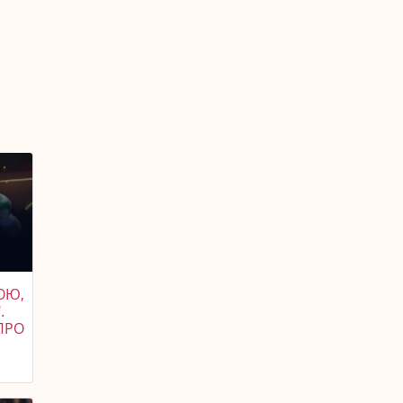
ОЮ,
.
ПРО