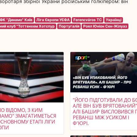
оротаря збірної України російським голкіпером: він
ФК "Динамо" Київ
Ліга Європи УЄФА
Ferencváros TC
Українці
ний клуб "Тоттенхем Хотспур
Португалія
Роял Юніон Сен-Жілуаз
"ЙОГО ПІДГОТУВАЛИ ДО Б
АЛЕ ВІН БУВ ВРЯТОВАНИЙ"
О ВІДОМО, З КИМ
АЛІ БАШИР ВИСЛОВИВСЯ 
НАМО" ЗМАГАТИМЕТЬСЯ
РЕВАНШ МІЖ УСИКОМ І
ОСНОВНОМУ ЕТАПІ ЛІГИ
Ф'ЮРІ.
ОПИ