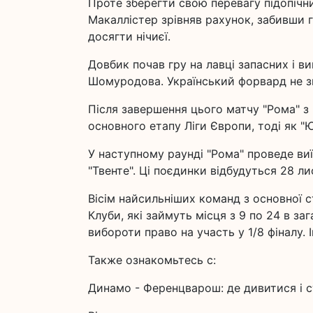
Проте зберегти свою перевагу підопічни
Макаллістер зрівняв рахунок, забивши г
досягти нічиєї.
Довбик почав гру на лавці запасних і в
Шомуродова. Український форвард не зм
Після завершення цього матчу "Рома" з
основного етапу Ліги Європи, тоді як "
У наступному раунді "Рома" проведе виїз
"Твенте". Ці поєдинки відбудуться 28 ли
Вісім найсильніших команд з основної с
Клуби, які займуть місця з 9 по 24 в за
вибороти право на участь у 1/8 фіналу.
Также ознакомьтесь с:
Динамо - Ференцварош: де дивитися і с