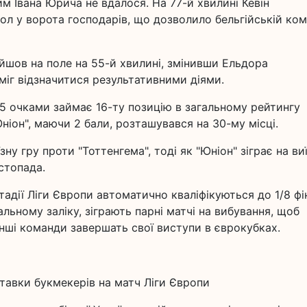
м Івана Юрича не вдалося. На 77-й хвилині Кевін
ол у ворота господарів, що дозволило бельгійській ком
ийшов на поле на 55-й хвилині, змінивши Ельдора
іг відзначитися результативними діями.
 5 очками займає 16-ту позицію в загальному рейтингу
Юніон", маючи 2 бали, розташувався на 30-му місці.
ну гру проти "Тоттенгема", тоді як "Юніон" зіграє на виї
стопада.
тадії Ліги Європи автоматично кваліфікуються до 1/8 фі
гальному заліку, зіграють парні матчі на вибування, щоб
 Інші команди завершать свої виступи в єврокубках.
тавки букмекерів на матч Ліги Європи