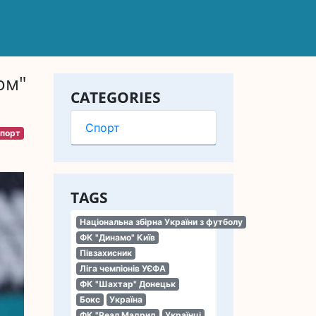
ом"
CATEGORIES
Спорт
порт
TAGS
Національна збірна України з футболу
ФК "Динамо" Київ
Півзахисник
Ліга чемпіонів УЄФА
ФК "Шахтар" Донецьк
Бокс
Україна
ФК "Реал Мадрид
Українці