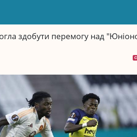
огла здобути перемогу над "Юніон
С