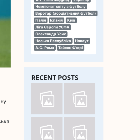
Чемпіонат світу з футболу
Воротар (асоціативний футбол)
Італія
Іспанія
Київ
Ліга Європи УЄФА
Олександр Усик
Чеська Республіка
Нокаут
А.С. Рома
Тайсон Ф'юрі
RECENT POSTS
ону
ська