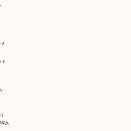
о
"
на
й в
 у
ії
іду,