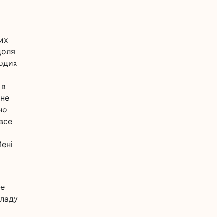
них
доля
лодих
 в
 не
но
все
Мені
ме
кладу