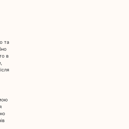
о та
бно
то в
,
ісля
 мою
я
тно
ів