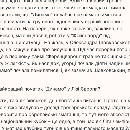
ька підготовка після перерви. Адже головний тренер
зумів, як діяти після того, як його команда отримала
и вважали, що "Динамо" ослабне і не намагатиметься
 впливати на гру своїх підопічних у першій половині.
леності. На перерві, як я вже зазначав, важливо, як
Янсен, маючи досвід роботи у "Фейєноорді" під
ння в цій ситуації. На жаль, у Олександра Шовковськог
у, не кажучи вже про вилучення. Під час перерви потрі
що в першому таймі "Ференцварош" грав не так щільно, 
у ж легкість. Як наслідок, угорці почали діяти надійніше
амо" почала помилятися, і, як зазначив Шовковський, п
йкращий початок "Динамо" у Лізі Європи?
, такі як військові дії і логістичні питання. Проте, на
о я вже згадував – досвід тренерського складу. Йдетьс
оворити про європейські змагання, то тут його абсолю
національний Кубок – це одне, в той час як Ліга чемпіон
ь. У матчах клубних турнірів континентального масштабу