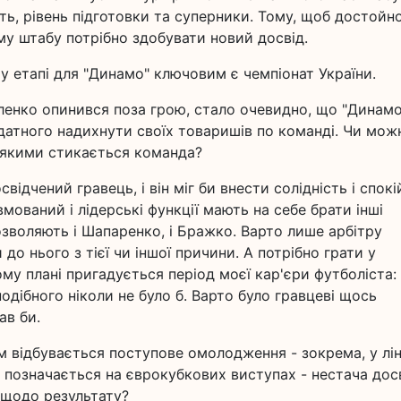
сть, рівень підготовки та суперники. Тому, щоб достойн
му штабу потрібно здобувати новий досвід.
у етапі для "Динамо" ключовим є чемпіонат України.
ленко опинився поза грою, стало очевидно, що "Динамо
здатного надихнути своїх товаришів по команді. Чи мож
 якими стикається команда?
відчений гравець, і він міг би внести солідність і спокі
мований і лідерські функції мають на себе брати інші
озволяють і Шапаренко, і Бражко. Варто лише арбітру
о нього з тієї чи іншої причини. А потрібно грати у
ому плані пригадується період моєї кар'єри футболіста:
одібного ніколи не було б. Варто було гравцеві щось
ав би.
м відбувається поступове омолодження - зокрема, у лін
 позначається на єврокубкових виступах - нестача досв
 щодо результату?