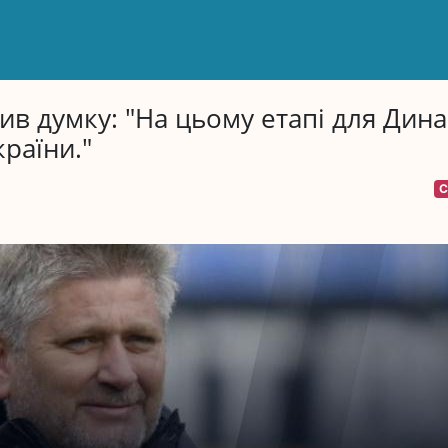
в думку: "На цьому етапі для Дин
раїни."
С