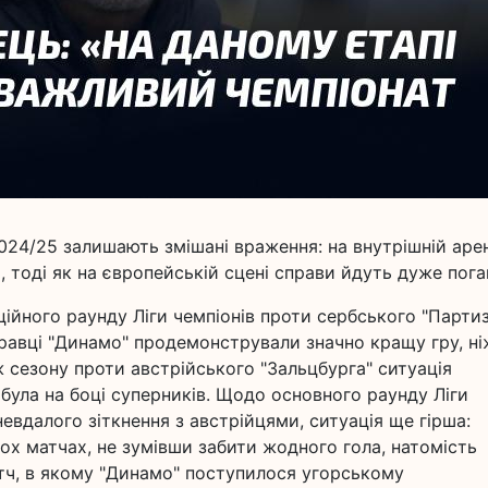
024/25 залишають змішані враження: на внутрішній арен
 тоді як на європейській сцені справи йдуть дуже пога
ційного раунду Ліги чемпіонів проти сербського "Парти
равці "Динамо" продемонстрували значно кращу гру, ні
ж сезону проти австрійського "Зальцбурга" ситуація
 була на боці суперників. Щодо основного раунду Ліги
евдалого зіткнення з австрійцями, ситуація ще гірша:
ох матчах, не зумівши забити жодного гола, натомість
тч, в якому "Динамо" поступилося угорському