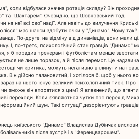
а", коли відбулася значна ротація складу? Він проходи
о" та "Шахтарем". Очевидно, що Шовковський тоді
чи на неї всі свої надії. Але навіть до вилучення Криські
Полісся" має шанси здобути очки у "Динамо". Чому так?
анда. По-друге, на відміну від динамівців, вони мали ц
ку. І, по-третє, психологічний стан гравців "Динамо" 
ня, я б порадив тренерам і футболістам менше звертати
сується не лише поразок, а й після перемог. Це надзвич
лестощі чи критика, можуть негативно вплинути на гравц
а. Він дійсно талановитий, і хотілося б, щоб у нього вс
 зараз на нього існує великий психологічний тиск. Про
: чи зможе він впоратися з цим? Я впевнений, що агенти
ві переходи. Коли з’являються чутки про перехід Мих
формаційний шум. Такі ситуації дезорієнтують гравців,
онець київського "Динамо" Владислав Дубінчак вислови
болівальників після зустрічі з "Ференцварошем".