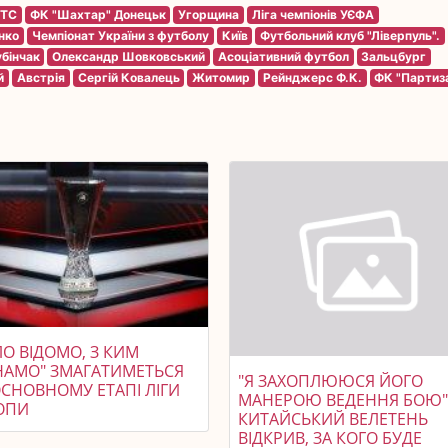
 TC
ФК "Шахтар" Донецьк
Угорщина
Ліга чемпіонів УЄФА
нко
Чемпіонат України з футболу
Київ
Футбольний клуб "Ліверпуль".
бінчак
Олександр Шовковський
Асоціативний футбол
Зальцбург
й
Австрія
Сергій Ковалець
Житомир
Рейнджерс Ф.К.
ФК "Партиз
О ВІДОМО, З КИМ
НАМО" ЗМАГАТИМЕТЬСЯ
"Я ЗАХОПЛЮЮСЯ ЙОГО
ОСНОВНОМУ ЕТАПІ ЛІГИ
МАНЕРОЮ ВЕДЕННЯ БОЮ"
ОПИ
КИТАЙСЬКИЙ ВЕЛЕТЕНЬ
ВІДКРИВ, ЗА КОГО БУДЕ