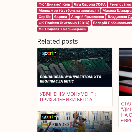
ФК "Динамо" Київ
Ліга Європи УЄФА
Ferencváros
Менеджер (футбольна асоціація)
Микола Шапаре
Сербія
Європа
Андрій Ярмоленко
Владислав Ду
ФК Полісся Житомир (2016)
Валерій Лобановськи
ФК Поділля Хмельницький
Related posts
УВІЧНЕНІ У МОНУМЕНТІ:
ПРИХИЛЬНИКИ БЕТІСА
СТАЛ
"ДИ
НА 
ЄВР