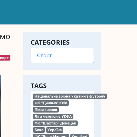
амо
CATEGORIES
Спорт
порт
TAGS
Національна збірна України з футболу
ФК "Динамо" Київ
Півзахисник
Ліга чемпіонів УЄФА
ФК "Шахтар" Донецьк
Бокс
Україна
ФК "Реал Мадрид
Українці