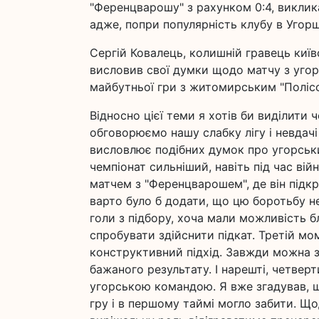
"Ференцварошу" з рахунком 0:4, виклик
адже, попри популярність клубу в Угор
Сергій Ковалець, колишній гравець київ
висловив свої думки щодо матчу з угор
майбутньої гри з житомирським "Полісс
Відносно цієї теми я хотів би виділити 
обговорюємо нашу слабку лігу і невдач
висловлює подібних думок про угорськи
чемпіонат сильніший, навіть під час ві
матчем з "Ференцварошем", де він підк
варто було б додати, що цю боротьбу н
голи з підбору, хоча мали можливість 
спробувати здійснити підкат. Третій мо
конструктивний підхід. Завжди можна з
бажаного результату. І нарешті, четве
угорською командою. Я вже згадував, щ
гру і в першому таймі могло забити. Що