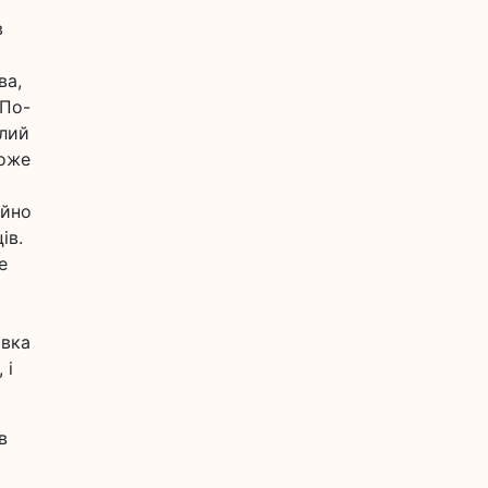
в
ва,
 По-
ілий
може
айно
ів.
е
авка
 і
в