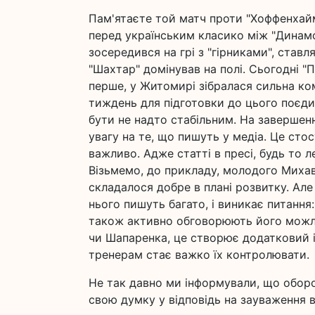
Пам'ятаєте той матч проти "Хоффенхайм
перед українським класико між "Динам
зосередився на грі з "гірниками", ставля
"Шахтар" домінував на полі. Сьогодні "
перше, у Житомирі зібралася сильна ком
тиждень для підготовки до цього поєдин
бути не надто стабільним. На завершен
увагу на те, що пишуть у медіа. Це сто
важливо. Адже статті в пресі, будь то 
Візьмемо, до прикладу, молодого Михавк
складалося добре в плані розвитку. Але
нього пишуть багато, і виникає питання
також активно обговорюють його можли
чи Шапаренка, це створює додатковий ін
тренерам стає важко їх контролювати.
Не так давно ми інформували, що обор
свою думку у відповідь на зауваження в