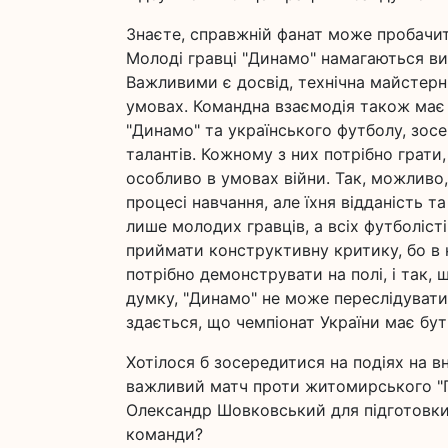
Знаєте, справжній фанат може пробачит
Молоді гравці "Динамо" намагаються ви
Важливими є досвід, технічна майстерні
умовах. Командна взаємодія також має 
"Динамо" та українського футболу, зос
талантів. Кожному з них потрібно грати
особливо в умовах війни. Так, можливо,
процесі навчання, але їхня відданість 
лише молодих гравців, а всіх футболіст
приймати конструктивну критику, бо в 
потрібно демонструвати на полі, і так, 
думку, "Динамо" не може переслідувати 
здається, що чемпіонат України має бути
Хотілося б зосередитися на подіях на вн
важливий матч проти житомирського "П
Олександр Шовковський для підготовки 
команди?