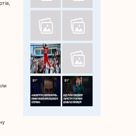
тів,
,
или
ну