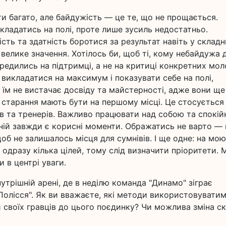
и багато, але байдужість — це те, що не прощається.
кладатись на полі, проте лише зусиль недостатньо.
сть та здатність боротися за результат навіть у склад
велике значення. Хотілось би, щоб ті, кому небайдужа 
ередились на підтримці, а не на критиці конкретних мо
, викладатися на максимум і показувати себе на полі,
 їм не вистачає досвіду та майстерності, адже вони ще
та старання мають бути на першому місці. Це стосується
ів та тренерів. Важливо працювати над собою та спокій
ній завжди є корисні моменти. Ображатись не варто — 
щоб не залишалось місця для сумнівів. І ще одне: на мою
одразу кілька цілей, тому слід визначити пріоритети. 
 в центрі уваги.
утрішній арені, де в неділю команда "Динамо" зіграє
олісся". Як ви вважаєте, які методи використовувати
своїх гравців до цього поєдинку? Чи можлива зміна с