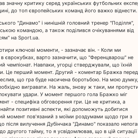
ав значну критику серед українських футбольних експер
щині, до топ європейських команд його важко віднести.
ського "Динамо" і нинішній головний тренер "Поділля",
ською командою, а також поділився очікуваннями від
ям" на Sport.ua.
чотири ключові моменти, - зазначає він. - Коли ми
і в єврокубках, варто зазначити, що "Ференцварош" не
й чемпіонат. Навпаки, угорці стверджували, що їхній
йни. Це перший момент. Другий - коментар Бражка перед
реслив, що гра буде насичена боротьбою. На мою думку
еобхідно вигравати. На жаль, знову ж таки, ми пропуст
блокувати удари. У момент першого гола Бражко міг
мент - специфіка обговорення гри. Це не критика, а
найти позитивні аспекти, які допоможуть добитися
ртий момент пов'язаний з моїми роздумами щодо гри з
о після вилучення Дубінчака "Динамо" показало непога
до другого тайму, то я усвідомлював, що в цій ситуації