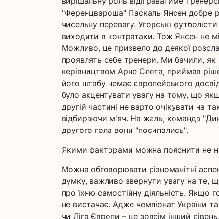
вирішальну роль відіграватиме тренерс
"Ференцвароша" Паскаль Янсен добре ро
чисельну перевагу. Угорські футболіст
виходити в контратаки. Тож Янсен не міг
Можливо, це призвело до деякої розслаб
проявлять себе тренери. Ми бачили, як 
керівництвом Арне Слота, приймав ріше
його штабу немає європейського досвід
було акцентувати увагу на тому, що як
другій частині не варто очікувати на так
відбираючи м'яч. На жаль, команда "Дин
другого гола вони "посипались".
Якими факторами можна пояснити не на
Можна обговорювати різноманітні аспекти
думку, важливо звернути увагу на те, щ
про їхню самостійну діяльність. Якщо г
не вистачає. Адже чемпіонат України та 
чи Ліга Європи – це зовсім інший рівен