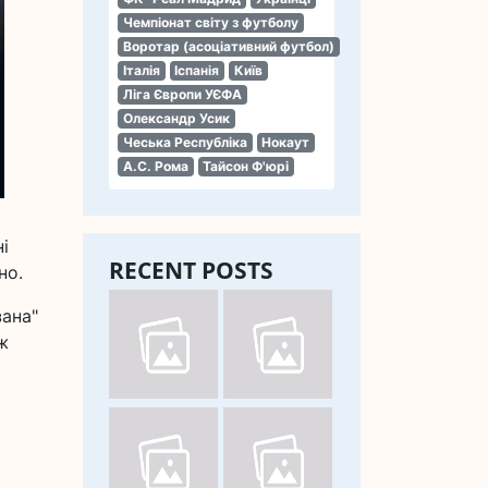
Чемпіонат світу з футболу
Воротар (асоціативний футбол)
Італія
Іспанія
Київ
Ліга Європи УЄФА
Олександр Усик
Чеська Республіка
Нокаут
А.С. Рома
Тайсон Ф'юрі
і
RECENT POSTS
но.
зана"
ж