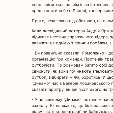
спостерігається зовсім інша інтенсивні
представити себе в Європі, тренерсько
Проте, незалежно від обставин, на цьом
Коли досвідчений ветеран Андрій Ярмо
відчуває нестачу справжнього лідера, 
вважати це однією з причин проблем, з
- Ви правильно сказали: Ярмоленко - дос
організацію гри команди. Проте він трав
футболісти. По розмовам багато собі д
свиснути, як вони починають апелювати д
футбол, відбирати м'ячі, боротись. У ць
"Динамо" часів Валерія Лобановського п
сказати арбітру, як він після цього не гр
- У нинішньому "Динамо" останнім часо
захисту. Як вважаєте, що більше всього
відсутність концентрації чи байдужість