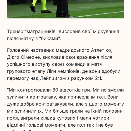
Тренер "матрацників" висловив свої міркування
після матчу з "биками".
Головний наставник мадридського Атлетіко,
Дієго Сімеоне, висловив свої враження після
успішного виступу своєї команди в матчі
групового етапу Ліги чемпіонів, де вони здобули
перемогу над Лейпцигом з рахунком 2:1.
"Ми контролювали 80 відсотків гри. Ми не змогли
зупинити контратаку, яка принесла їм гол. Вони
дуже добре контратакували, але з цього моменту
ми зупинили їх. Ми більше грали на їхній половині
поля, виграли кілька кутових і мали чотири
відмінні гольові моменти, але гол так і не був