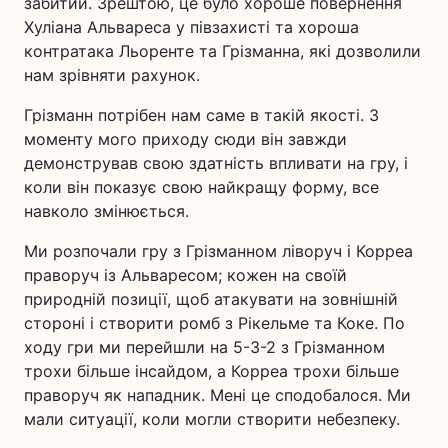
забитий. Зрештою, це було хороше повернення
Хуліана Альвареса у півзахисті та хороша
контратака Льоренте та Грізманна, які дозволили
нам зрівняти рахунок.
Грізманн потрібен нам саме в такій якості. З
моменту мого приходу сюди він завжди
демонстрував свою здатність впливати на гру, і
коли він показує свою найкращу форму, все
навколо змінюється.
Ми розпочали гру з Грізманном ліворуч і Корреа
праворуч із Альваресом; кожен на своїй
природній позиції, щоб атакувати на зовнішній
стороні і створити ромб з Рікельме та Коке. По
ходу гри ми перейшли на 5-3-2 з Грізманном
трохи більше інсайдом, а Корреа трохи більше
праворуч як нападник. Мені це сподобалося. Ми
мали ситуації, коли могли створити небезпеку.