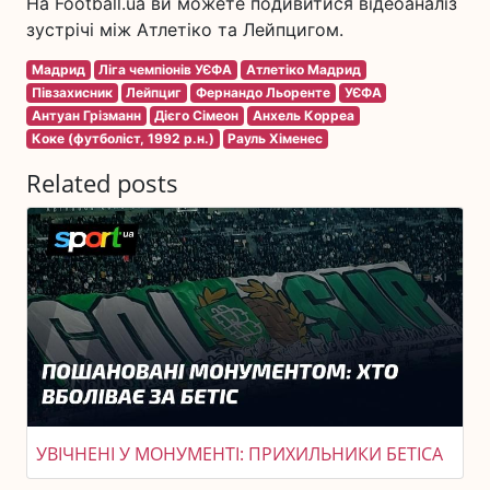
На Football.ua ви можете подивитися відеоаналіз
зустрічі між Атлетіко та Лейпцигом.
Мадрид
Ліга чемпіонів УЄФА
Атлетіко Мадрид
Півзахисник
Лейпциг
Фернандо Льоренте
УЄФА
Антуан Грізманн
Дієго Сімеон
Анхель Корреа
Коке (футболіст, 1992 р.н.)
Рауль Хіменес
Related posts
УВІЧНЕНІ У МОНУМЕНТІ: ПРИХИЛЬНИКИ БЕТІСА