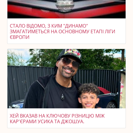
СТАЛО ВІДОМО, З КИМ "ДИНАМО"
ЗМАГАТИМЕТЬСЯ НА ОСНОВНОМУ ЕТАПІ ЛІГИ
ЄВРОПИ
ХЕЙ ВКАЗАВ НА КЛЮЧОВУ РІЗНИЦЮ МІЖ
КАР'ЄРАМИ УСИКА ТА ДЖОШУА.